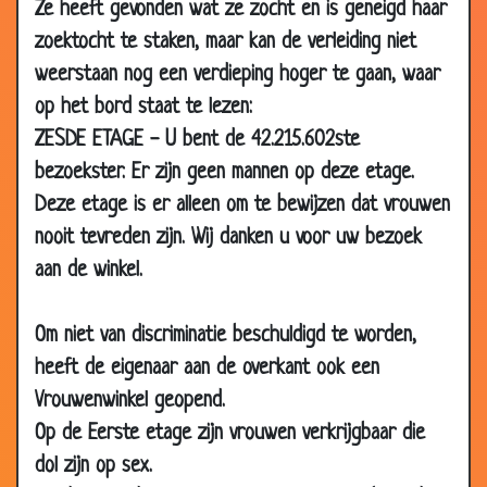
Ze heeft gevonden wat ze zocht en is geneigd haar
zoektocht te staken, maar kan de verleiding niet
weerstaan nog een verdieping hoger te gaan, waar
op het bord staat te lezen:
ZESDE ETAGE - U bent de 42.215.602ste
bezoekster. Er zijn geen mannen op deze etage.
Deze etage is er alleen om te bewijzen dat vrouwen
nooit tevreden zijn. Wij danken u voor uw bezoek
aan de winkel.
05 Dec
Van Kooten en De Bie - De Geilneef
2.80
Om niet van discriminatie beschuldigd te worden,
2019
heeft de eigenaar aan de overkant ook een
20 Nov
Martijn Koning - Wraakporno
2.63
Vrouwenwinkel geopend.
2019
Op de Eerste etage zijn vrouwen verkrijgbaar die
06 Nov
Herman Finkers - Een neger in het dorp
2.87
dol zijn op sex.
2019