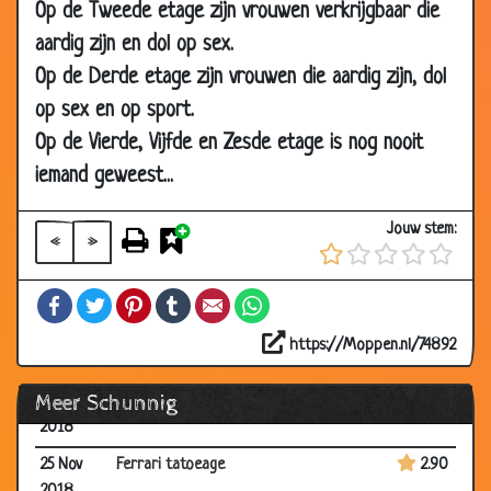
Op de Tweede etage zijn vrouwen verkrijgbaar die
06 Sep
Toren C - Dokter poep
2.93
aardig zijn en dol op sex.
2019
Op de Derde etage zijn vrouwen die aardig zijn, dol
08 Jun
Ronald Goedemondt - Snackbar 'Het
2.74
op sex en op sport.
2019
Vogeltje'
Op de Vierde, Vijfde en Zesde etage is nog nooit
26 May
Dating advertentie
2.70
2019
iemand geweest...
12 Apr
Borstvoeding
2.26
Jouw stem:
2019
«
»
20 Jan
Ajax-shirt
2.78
Facebook
Twitter
Pinterest
Tumblr
Email
WhatsApp
2019
16 Jan
Poes
2.82
https://Moppen.nl/74892
2019
Meer Schunnig
05 Dec
Chinees Meisje
2.90
2018
25 Nov
Ferrari tatoeage
2.90