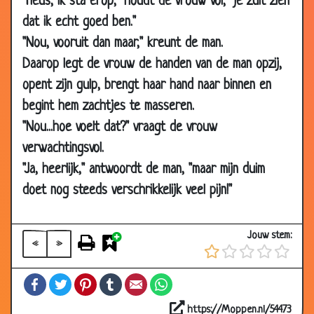
"Heus, ik sta erop," houdt de vrouw vol, "je zult zien
dat ik echt goed ben."
18 May
Spaghetti
3.04
2009
"Nou, vooruit dan maar," kreunt de man.
06 May
Dijkstra in Parijs
2.83
Daarop legt de vrouw de handen van de man opzij,
2009
opent zijn gulp, brengt haar hand naar binnen en
22 Apr
IKEA
3.49
begint hem zachtjes te masseren.
2009
"Nou...hoe voelt dat?" vraagt de vrouw
20 Apr
Raad eens
3.45
verwachtingsvol.
2009
"Ja, heerlijk," antwoordt de man, "maar mijn duim
14 Apr
Domme vrouw.
2.19
doet nog steeds verschrikkelijk veel pijn!"
2009
09 Apr
Mannen zijn vogels
3.26
Jouw stem:
2009
«
»
08 Apr
Geld
2.95
Facebook
Twitter
Pinterest
Tumblr
Email
WhatsApp
2009
02 Apr
Niet getrouwd
3.55
https://Moppen.nl/54473