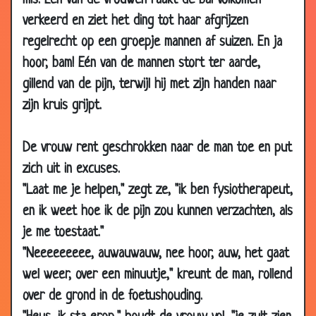
mis. Eén van de vrouwen raakt de bal volkomen
08 Jun
Topless
3.70
verkeerd en ziet het ding tot haar afgrijzen
2009
regelrecht op een groepje mannen af suizen. En ja
02 Jun
Batman
3.94
hoor, bam! Eén van de mannen stort ter aarde,
2009
gillend van de pijn, terwijl hij met zijn handen naar
30 May
Waarom houden vrouwen van katten ?
3.44
zijn kruis grijpt.
2009
28 May
50 jaar geleden
2.92
De vrouw rent geschrokken naar de man toe en put
2009
zich uit in excuses.
24 May
Loempia
3.74
"Laat me je helpen," zegt ze, "ik ben fysiotherapeut,
2009
en ik weet hoe ik de pijn zou kunnen verzachten, als
23 May
Vrouw ervandoor
2.97
je me toestaat."
2009
"Neeeeeeeee, auwauwauw, nee hoor, auw, het gaat
22 May
Verjaardagscadeau
2.92
2009
wel weer, over een minuutje," kreunt de man, rollend
over de grond in de foetushouding.
22 May
Op het werk
2.82
2009