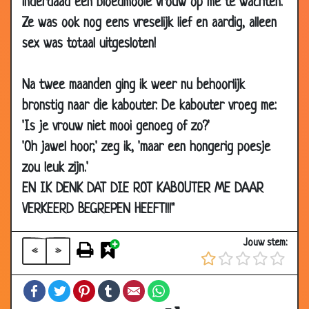
inderdaad een bloedmooie vrouw op me te wachten.
2007
Ze was ook nog eens vreselijk lief en aardig, alleen
03 May
2e huwelijk
3.47
sex was totaal uitgesloten!
2007
27 Apr
Barbie Gaat Scheiden
3.29
Na twee maanden ging ik weer nu behoorlijk
2007
bronstig naar die kabouter. De kabouter vroeg me:
23 Apr
Als een echte vrouw
3.81
'Is je vrouw niet mooi genoeg of zo?'
2007
'Oh jawel hoor,' zeg ik, 'maar een hongerig poesje
23 Apr
Geld besparen
3.52
zou leuk zijn.'
2007
EN IK DENK DAT DIE ROT KABOUTER ME DAAR
23 Apr
Valentijn kaartjes
2.59
2007
VERKEERD BEGREPEN HEEFT!!!"
19 Apr
Vrouw, getrouwd en dronken
3.53
Jouw stem:
2007
«
»
16 Apr
Verschil tussen moed en lef
3.80
Facebook
Twitter
Pinterest
Tumblr
Email
WhatsApp
2007