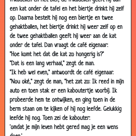
frikadellen en het bier, de frikadellen geeft hij aan
29 May
Keukenprinses
3.20
een kat onder de tafel en het biertje drinkt hij zelf
2007
op. Daarna bestelt hij nog een biertje en twee
29 May
Hulk
3.09
gehaktballen, het biertje drinkt hij weer zelf op en
2007
de twee gehaktballen geeft hij weer aan de kat
24 May
Ontroerd
3.60
onder de tafel. Dan vraagt de café eigenaar:
2007
"Hoe komt het dat die kat zo hongerig is?"
21 May
De frigo
3.17
"Dat is een lang verhaal," zegt de man.
2007
"Ik heb wel even," antwoordt de café eigenaar.
21 May
Golfen
3.60
"Nou oké," zegt de man, "het zat zo: Ik reed in mijn
2007
auto en toen stak er een kaboutertje voorbij. Ik
21 May
Onvoorwaardelijke liefde
3.74
2007
probeerde hem te ontwijken, en ging toen in de
berm staan om te kijken of hij nog leefde. Gelukkig
14 May
Eindelijk alleen
3.27
2007
leefde hij nog. Toen zei de kabouter:
'omdat je mijn leven hebt gered mag je een wens
14 May
Bekeerd
3.26
2007