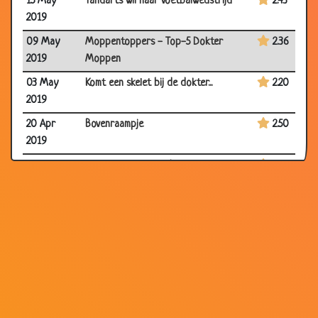
15 May
Tandarts wil naar voetbalwedstrijd
2.43
2019
09 May
Moppentoppers - Top-5 Dokter
2.36
2019
Moppen
03 May
Komt een skelet bij de dokter...
2.20
2019
20 Apr
Bovenraampje
2.50
2019
18 Apr
Kikker op zijn hoofd
2.68
2019
17 Apr 2019
André van Duin - Bij de opticien
2.75
08 Apr
Ziek geweest.
1.49
2019
31 Mar
André van Duin - Psychiatrisch
3.28
2019
onderzoek
30 Mar
Toon Hermans - Mijn huisdokter
3.20