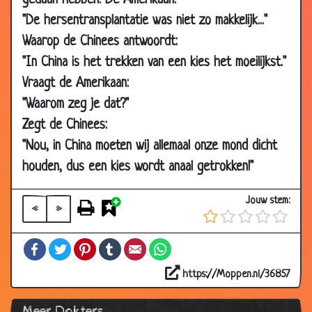
gedaan hebben. De Amerikaan:
26 Jul 2007
Probleem met de edele delen
2.89
"De hersentransplantatie was niet zo makkelijk..."
26 Jul 2007
Mijnheer van Dam
3.46
Waarop de Chinees antwoordt:
"In China is het trekken van een kies het moeilijkst."
24 Jul 2007
Latijn
3.18
Vraagt de Amerikaan:
23 Jul 2007
Arts in opleiding
3.45
"Waarom zeg je dat?"
16 Jul 2007
Wonder dokter
3.09
Zegt de Chinees:
09 Jul 2007
Oude bekenden
2.63
"Nou, in China moeten wij allemaal onze mond dicht
25 Jun 2007
Luchtgevulde buik
3.60
houden, dus een kies wordt anaal getrokken!"
18 Jun 2007
Verkeerd recept
3.36
Jouw stem:
04 Jun 2007
In het ziekenhuis
3.45
«
»
21 May
Kletskous op bezoek
2.63
Facebook
Twitter
Pinterest
Tumblr
Email
WhatsApp
2007
26 Mar
Lintworm
3.13
https://Moppen.nl/36857
2007
Meer Dokters
26 Mar
Bij de dokter
3.47