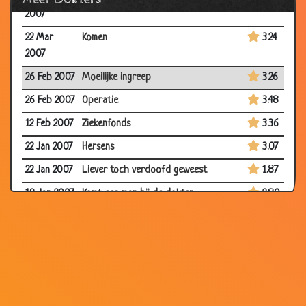
2007
22 Mar
Komen
3.24
2007
26 Feb 2007
Moeilijke ingreep
3.26
26 Feb 2007
Operatie
3.48
12 Feb 2007
Ziekenfonds
3.36
22 Jan 2007
Hersens
3.07
22 Jan 2007
Liever toch verdoofd geweest
1.87
19 Jan 2007
Komt een man bij de dokter
2.80
23 Dec
Pillen
3.55
2006
18 Dec
Second Opinion
3.11
2006
01 Dec
Baby?!
3.22