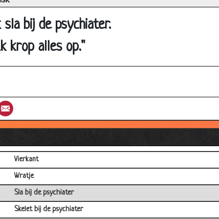
isK
Psychiatrische hulptelefoon
sla bij de psychiater.
Afslanken
Muisje
Ik krop alles op."
Plasprobleem
Het vierde huwelijk
Roken
st
umblr
Email
Nachtrust
Drie dronken chirurgen
Slecht nieuws
Vierkant
Wratje
Sla bij de psychiater
Skelet bij de psychiater