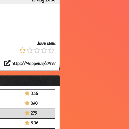
15 Aug 2006
3.05
2.95
3.44
3.28
Jouw stem:
3.59
2.92
https://Moppen.nl/27992
2.91
3.72
2.71
3.66
3.40
2.79
3.06