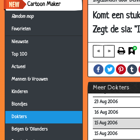
Ingezonden door Denn
Cartoon Maker
08 Oct 2006
Komt een stuk 
Random mop
08 Oct 2006
30 Sep 2006
Zegt de sla: "
Favorieten
30 Sep 2006
Nieuwste
28 Sep 2006
«
»
Top 100
19 Sep 2006
Actueel
Facebook
Twitter
Pintere
T
31 Aug 2006
Mannen & Vrouwen
31 Aug 2006
Meer Dokters
25 Aug 2006
Kinderen
23 Aug 2006
Blondjes
16 Aug 2006
Dokters
15 Aug 2006
Belgen & 'Ollanders
15 Aug 2006