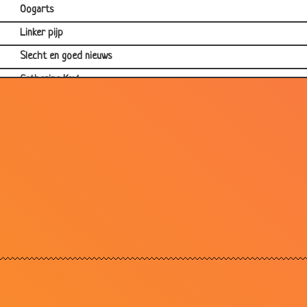
Oogarts
Linker pijp
Slecht en goed nieuws
Catherine Keyl
Rare dromen
Oud vrouwtje
Jagers
Tritéoterole
Tandarts
Luciferpraat
Gek of niet gek?
Kikker
Snor