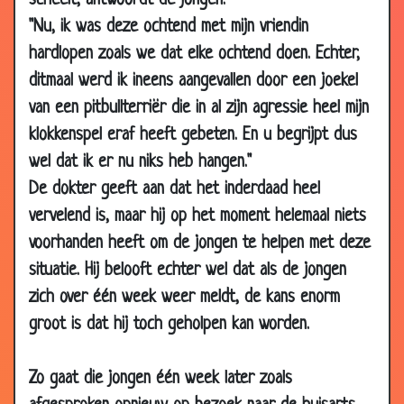
scheelt, antwoordt de jongen:
31 Mar
André van Duin - Psychiatrisch
3.28
2019
onderzoek
"Nu, ik was deze ochtend met mijn vriendin
hardlopen zoals we dat elke ochtend doen. Echter,
30 Mar
Toon Hermans - Mijn huisdokter
3.20
2019
ditmaal werd ik ineens aangevallen door een joekel
22 Mar
Normaal?
1.85
van een pitbullterriër die in al zijn agressie heel mijn
2019
klokkenspel eraf heeft gebeten. En u begrijpt dus
19 Mar
PIJN
1.97
wel dat ik er nu niks heb hangen."
2019
De dokter geeft aan dat het inderdaad heel
23 Jan 2019
Advies van de dokter
2.86
vervelend is, maar hij op het moment helemaal niets
13 Jan 2019
BMI
2.72
voorhanden heeft om de jongen te helpen met deze
situatie. Hij belooft echter wel dat als de jongen
03 Jan 2019
Muren
2.74
zich over één week weer meldt, de kans enorm
21 Oct 2018
Evert Kwok - Catheter
2.85
groot is dat hij toch geholpen kan worden.
05 Oct
Ik mankeer niks
2.81
2018
Zo gaat die jongen één week later zoals
27 Sep 2018
Riagg stagiare - Herman Finkers
3.03