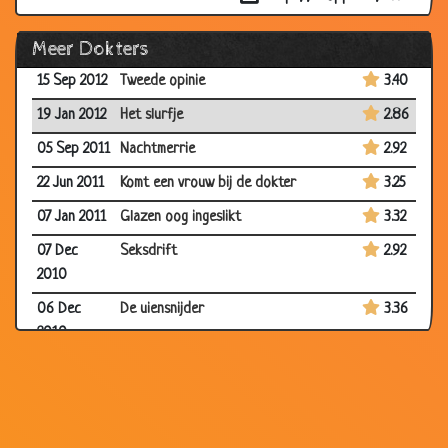
2013
Meer Dokters
17 Sep 2012
Gynaecoloog
3.35
15 Sep 2012
Tweede opinie
3.40
19 Jan 2012
Het slurfje
2.86
05 Sep 2011
Nachtmerrie
2.92
22 Jun 2011
Komt een vrouw bij de dokter
3.25
07 Jan 2011
Glazen oog ingeslikt
3.32
07 Dec
Seksdrift
2.92
2010
06 Dec
De uiensnijder
3.36
2010
29 Nov
Wat is uw probleem?
2.68
2010
03 Nov
Even bellen
3.65