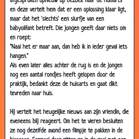
afgesproken opnieuw op bezoek naar de huisarts
04 Aug
President
2.98
en deze vertelt hem dat er een oplossing klaar ligt,
2018
maar dat het 'slechts' een slurfje van een
19 Jul 2018
Zwarte stipjes
3.34
babyolifant betreft. Die jongen geeft daar niets om
14 Jul 2018
Gasvorming
2.81
en roept:
12 Jul 2018
Donatie
2.79
"Naai het er maar aan, dan heb ik in ieder geval iets
11 Jul 2018
Ruiken
2.88
hangen."
16 Jun 2018
De dokter komt zo.
2.82
Als even later alles achter de rug is en de jongen
nog een aantal rondjes heeft gelopen door de
15 Jun 2018
Is uw vriend timmerman?
2.96
praktijk, bedankt deze de huisarts en gaat dikt
05 Jun 2018
Cement
2.74
tevreden naar huis.
15 May
Hartpatiënt
2.58
2018
Hij vertelt het heugelijke nieuws aan zijn vriendin, die
08 May
Lepels
2.68
eveneens blij reageert. Om het te vieren besluiten
2018
ze nog dezelfde avond een filmpje te pakken in de
26 Apr
Spreekruimte
2.71