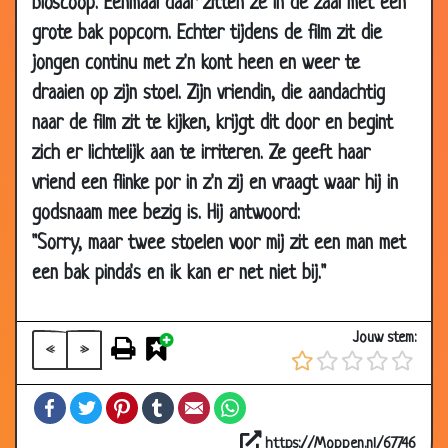
2018
bioscoop. Eenmaal daar zitten ze in de zaal met een
grote bak popcorn. Echter tijdens de film zit die
24 Mar
Rechterbeen
2.60
2018
jongen continu met z'n kont heen en weer te
draaien op zijn stoel. Zijn vriendin, die aandachtig
10 Mar
Alles doet pijn!
2.82
2018
naar de film zit te kijken, krijgt dit door en begint
08 Mar
Stoel?
2.79
zich er lichtelijk aan te irriteren. Ze geeft haar
2018
vriend een flinke por in z'n zij en vraagt waar hij in
23 Feb 2018
Wat is het probleem?
2.80
godsnaam mee bezig is. Hij antwoord:
"Sorry, maar twee stoelen voor mij zit een man met
24 Aug 2015
De "Pil"
3.23
een bak pinda's en ik kan er net niet bij."
20 May
Eigen dokterspraktijk
3.59
2015
03 Dec 2014
Route uitleggen
3.18
Jouw stem:
«
»
12 Nov 2014
Stem kwijt
2.81
Facebook
Twitter
Pinterest
Tumblr
Email
WhatsApp
08 Jul 2014
Ziek paard
3.07
08 Feb
Bij de psychiater
2.82
https://Moppen.nl/67746