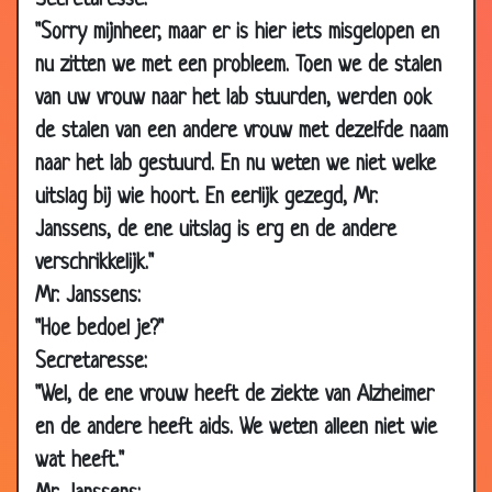
Secretaresse:
13 Apr 2010
Makkelijkste operaties
3.48
"Sorry mijnheer, maar er is hier iets misgelopen en
10 Feb
Stel je toch eens voor
2.91
nu zitten we met een probleem. Toen we de stalen
2010
van uw vrouw naar het lab stuurden, werden ook
10 Feb
Foutje
2.97
de stalen van een andere vrouw met dezelfde naam
2010
naar het lab gestuurd. En nu weten we niet welke
10 Feb
Lintworm
3.44
uitslag bij wie hoort. En eerlijk gezegd, Mr.
2010
Janssens, de ene uitslag is erg en de andere
10 Feb
Op spreekuur komen
3.25
verschrikkelijk."
2010
Mr. Janssens:
05 Feb
Goed en slecht nieuws
3.43
"Hoe bedoel je?"
2010
Secretaresse:
05 Feb
Uitkleden
3.53
"Wel, de ene vrouw heeft de ziekte van Alzheimer
2010
en de andere heeft aids. We weten alleen niet wie
05 Feb
Niet lang meer te leven
3.51
wat heeft."
2010