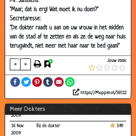
Mr. Janssens:
06 Jan
Dierenarts consult
2.86
"Maar, dat is erg! Wat moet ik nu doen?"
2010
Secretaresse:
30 Dec
Wakker maken
3.17
"De dokter raadt u aan om uw vrouw in het midden
2009
van de stad af te zetten en als ze de weg naar huis
30 Dec
Gas ophoping
3.22
2009
terugvindt, niet meer met haar naar te bed gaan!"
23 Dec
Nauwkeurig opletten
3.28
Jouw stem:
2009
«
»
23 Dec
Medisch onderzoek
3.05
Facebook
Twitter
Pinterest
Tumblr
Email
WhatsApp
2009
06 Dec
Kwastje
3.45
https://Moppen.nl/58112
2009
Meer Dokters
02 Dec
Wat is zijn toestand?
3.60
2009
16 Nov
Bij de dokter
3.49
2009