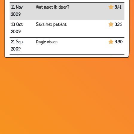
11 Nov
Wat moet ik doen?
3.41
2009
13 Oct
Seks met patiënt
3.26
2009
21 Sep
Dagje vissen
3.90
2009
16 Sep
Nieuwe operatie
3.00
2009
08 Sep
Wat te doen...
3.48
2009
11 Jul 2009
Wortelsnijder
3.30
06 May
Rare dromen
3.50
2009
14 Apr
Wat moet ik doen?!
3.62
2009