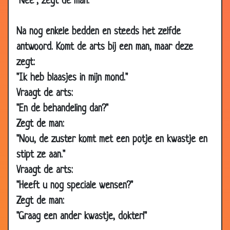
"Nee", zegt de man.
13 Apr 2010
Makkelijkste operaties
3.48
10 Feb
Stel je toch eens voor
2.91
Na nog enkele bedden en steeds het zelfde
2010
antwoord. Komt de arts bij een man, maar deze
10 Feb
Foutje
2.97
zegt:
2010
"Ik heb blaasjes in mijn mond."
10 Feb
Lintworm
3.44
Vraagt de arts:
2010
"En de behandeling dan?"
10 Feb
Op spreekuur komen
3.25
Zegt de man:
2010
"Nou, de zuster komt met een potje en kwastje en
05 Feb
Goed en slecht nieuws
3.43
stipt ze aan."
2010
Vraagt de arts:
05 Feb
Uitkleden
3.53
"Heeft u nog speciale wensen?"
2010
Zegt de man:
05 Feb
Niet lang meer te leven
3.51
2010
"Graag een ander kwastje, dokter!"