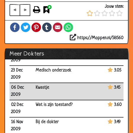
06 Jan
Dierenarts consult
2.86
Jouw stem:
2010
«
»
30 Dec
Wakker maken
3.17
Facebook
Twitter
Pinterest
Tumblr
Email
WhatsApp
2009
30 Dec
Gas ophoping
3.22
https://Moppen.nl/58560
2009
Meer Dokters
23 Dec
Nauwkeurig opletten
3.28
2009
23 Dec
Medisch onderzoek
3.05
2009
06 Dec
Kwastje
3.45
2009
02 Dec
Wat is zijn toestand?
3.60
2009
16 Nov
Bij de dokter
3.49
2009