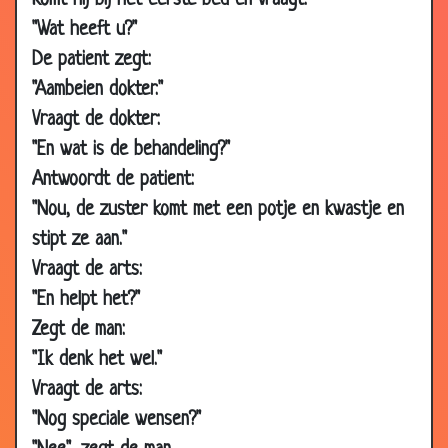
Komt hij bij het eerste bed en vraagt:
06 Dec
De uiensnijder
3.36
"Wat heeft u?"
2010
De patient zegt:
29 Nov
Wat is uw probleem?
2.68
"Aambeien dokter."
2010
Vraagt de dokter:
03 Nov
Even bellen
3.65
"En wat is de behandeling?"
2010
Antwoordt de patient:
25 Aug 2010
Doktersbezoek
3.93
"Nou, de zuster komt met een potje en kwastje en
18 Aug
Gratis advies
3.74
stipt ze aan."
2010
Vraagt de arts:
21 Jul 2010
Slecht slapen
3.07
"En helpt het?"
30 May
Schoenen
3.24
Zegt de man:
2010
"Ik denk het wel."
06 May
Second opinion
2.74
Vraagt de arts:
2010
"Nog speciale wensen?"
22 Apr 2010
Hersentransplantatie
3.58