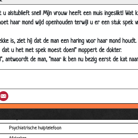
k
Dokter en het lepeltje
 u alstublieft snel! Mijn vrouw heeft een muis ingeslikt! Wat 
Pijn in de schouder
oet haar mond wijd openhouden terwijl u er een stuk spek v
10 minuten
Dokter
ekke is, ziet hij dat de man een haring voor haar mond houdt.
Alzheimer
 dat u het met spek moest doen!" moppert de dokter.
Stress
", antwoordt de man, "maar ik ben nu bezig eerst de kat naar 
Gekleurde kinderen
Drie operaties
De gynaecoloog
st
umblr
Email
Geheugentherapie
Zorgstelsel
Honger
Psychiatrische hulptelefoon