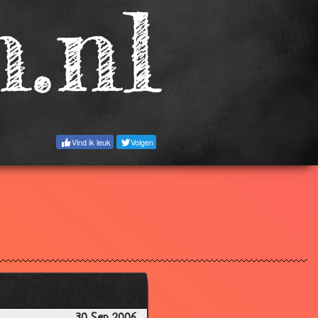
3.13
3.47
3.24
3.26
3.48
3.36
Vind ik leuk
Volgen
3.07
1.87
2.80
3.55
3.11
3.22
3.12