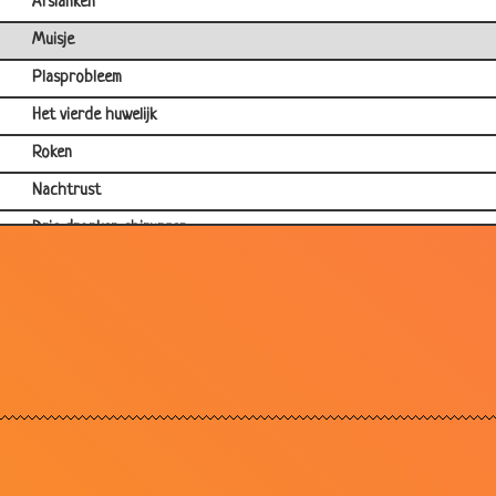
Afslanken
Muisje
Plasprobleem
Het vierde huwelijk
Roken
Nachtrust
Drie dronken chirurgen
Slecht nieuws
Vierkant
Wratje
Sla bij de psychiater
Skelet bij de psychiater
Oogarts
Linker pijp