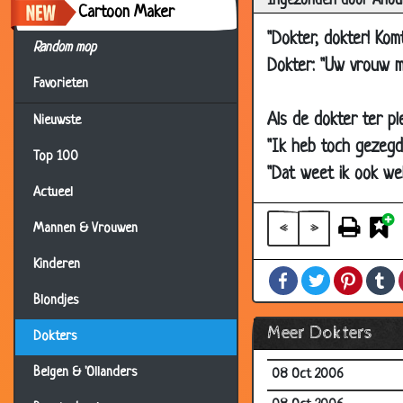
Ingezonden door Anou
24 Nov 2006
Cartoon Maker
"Dokter, dokter! Komt
20 Nov 2006
Random mop
Dokter: "Uw vrouw m
16 Nov 2006
Favorieten
10 Nov 2006
Als de dokter ter pl
Nieuwste
08 Nov 2006
"Ik heb toch gezegd
Top 100
08 Nov 2006
"Dat weet ik ook wel
08 Nov 2006
Actueel
02 Nov 2006
«
»
Mannen & Vrouwen
25 Oct 2006
Kinderen
Facebook
Twitter
Pintere
T
24 Oct 2006
Blondjes
21 Oct 2006
Meer Dokters
Dokters
13 Oct 2006
Belgen & 'Ollanders
08 Oct 2006