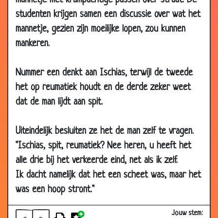
mannetje met krampachtige passen over straat. De
2003
studenten krijgen samen een discussie over wat het
23 Jan 2003
De vis
2.97
mannetje, gezien zijn moeilijke lopen, zou kunnen
03 Jan 2003
Laatste wens
3.66
mankeren.
07 Dec
Het toilet
3.55
2002
Nummer een denkt aan Ischias, terwijl de tweede
het op reumatiek houdt en de derde zeker weet
28 Nov
Lef
3.47
2002
dat de man lijdt aan spit.
27 Nov 2002
Dokter met lekkage
3.45
Uiteindelijk besluiten ze het de man zelf te vragen.
19 Oct
Gekken?
3.57
2002
"Ischias, spit, reumatiek? Nee heren, u heeft het
alle drie bij het verkeerde eind, net als ik zelf.
17 Oct 2002
Een man in een ziekenhuis
3.15
Ik dacht namelijk dat het een scheet was, maar het
29 Aug
Drie ballen
3.59
2002
was een hoop stront."
06 Jun
Bijziend
2.62
Jouw stem:
2002