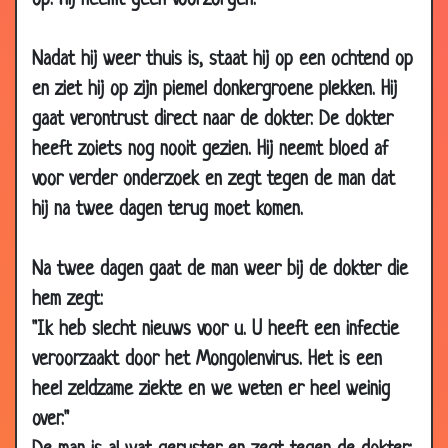
op. Hij neemt geen voorzorgen.
17 Apr 2019
André van Duin - Bij de opticien
2.75
Nadat hij weer thuis is, staat hij op een ochtend op
08 Apr
Ziek geweest.
1.49
2019
en ziet hij op zijn piemel donkergroene plekken. Hij
gaat verontrust direct naar de dokter. De dokter
31 Mar
André van Duin - Psychiatrisch
3.28
2019
onderzoek
heeft zoiets nog nooit gezien. Hij neemt bloed af
30 Mar
Toon Hermans - Mijn huisdokter
3.20
voor verder onderzoek en zegt tegen de man dat
2019
hij na twee dagen terug moet komen.
22 Mar
Normaal?
1.85
2019
Na twee dagen gaat de man weer bij de dokter die
19 Mar
PIJN
1.97
hem zegt:
2019
"Ik heb slecht nieuws voor u. U heeft een infectie
23 Jan 2019
Advies van de dokter
2.86
veroorzaakt door het Mongolenvirus. Het is een
13 Jan 2019
BMI
2.72
heel zeldzame ziekte en we weten er heel weinig
over."
03 Jan 2019
Muren
2.74