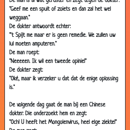
De man is al wat geruster en zegt tegen de dokter:
21 Oct 2018
Evert Kwok - Catheter
2.85
"Geef me een spuit of zoiets en dan zal het wel
05 Oct
Ik mankeer niks
2.81
weggaan."
2018
De dokter antwoordt echter:
27 Sep 2018
Riagg stagiare - Herman Finkers
3.03
"'t Spijt me maar er is geen remedie. We zullen uw
04 Aug
President
2.98
lul moeten amputeren."
2018
De man roept:
19 Jul 2018
Zwarte stipjes
3.34
"Neeeeen. Ik wil een tweede opinie!"
14 Jul 2018
Gasvorming
2.81
De dokter zegt:
12 Jul 2018
Donatie
2.79
"Oké, maar ik verzeker u dat dat de enige oplossing
11 Jul 2018
Ruiken
2.88
is."
16 Jun 2018
De dokter komt zo.
2.82
15 Jun 2018
Is uw vriend timmerman?
2.96
De volgende dag gaat de man bij een Chinese
dokter. Die onderzoekt hem en zegt:
05 Jun 2018
Cement
2.74
"Och! U heeft het Mongolenvirus, heel elge ziekte!"
15 May
Hartpatiënt
2.58