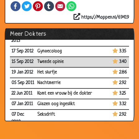
03 Dec 2014
Route uitleggen
3.18
Facebook
Twitter
Pinterest
Tumblr
Email
WhatsApp
12 Nov 2014
Stem kwijt
2.81
https://Moppen.nl/69419
08 Jul 2014
Ziek paard
3.04
Meer Dokters
08 Feb
Bij de psychiater
2.82
2013
17 Sep 2012
Gynaecoloog
3.35
15 Sep 2012
Tweede opinie
3.40
19 Jan 2012
Het slurfje
2.86
05 Sep 2011
Nachtmerrie
2.92
22 Jun 2011
Komt een vrouw bij de dokter
3.25
07 Jan 2011
Glazen oog ingeslikt
3.32
07 Dec
Seksdrift
2.92
2010
06 Dec
De uiensnijder
3.36