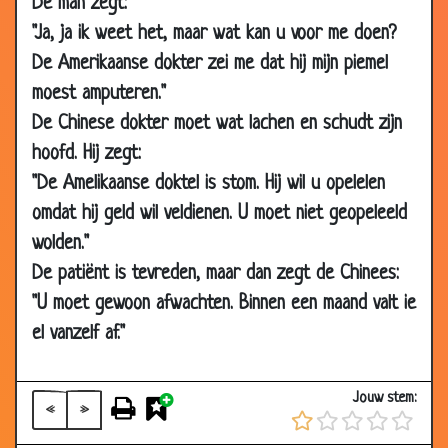
De man zegt:
2018
"Ja, ja ik weet het, maar wat kan u voor me doen?
08 May
Lepels
2.68
2018
De Amerikaanse dokter zei me dat hij mijn piemel
moest amputeren."
26 Apr
Spreekruimte
2.71
2018
De Chinese dokter moet wat lachen en schudt zijn
hoofd. Hij zegt:
24 Mar
Rechterbeen
2.60
2018
"De Amelikaanse doktel is stom. Hij wil u opelelen
10 Mar
Alles doet pijn!
2.82
omdat hij geld wil veldienen. U moet niet geopeleeld
2018
wolden."
08 Mar
Stoel?
2.79
De patiënt is tevreden, maar dan zegt de Chinees:
2018
"U moet gewoon afwachten. Binnen een maand valt ie
23 Feb 2018
Wat is het probleem?
2.80
el vanzelf af."
24 Aug 2015
De "Pil"
3.23
20 May
Eigen dokterspraktijk
3.59
Jouw stem:
«
»
2015