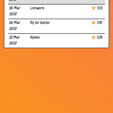
26 Mar
Lintworm
3.13
2007
26 Mar
Bij de dokter
3.47
2007
22 Mar
Komen
3.24
2007
26 Feb 2007
Moeilijke ingreep
3.26
26 Feb 2007
Operatie
3.48
12 Feb 2007
Ziekenfonds
3.36
22 Jan 2007
Hersens
3.07
22 Jan 2007
Liever toch verdoofd geweest
1.87
19 Jan 2007
Komt een man bij de dokter
2.80
23 Dec
Pillen
3.55
2006