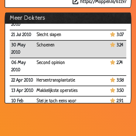
https://Moppen.nl/61197
25 Aug 2010
Doktersbezoek
3.93
Meer Dokters
18 Aug
Gratis advies
3.74
2010
21 Jul 2010
Slecht slapen
3.07
30 May
Schoenen
3.24
2010
06 May
Second opinion
2.74
2010
22 Apr 2010
Hersentransplantatie
3.58
13 Apr 2010
Makkelijkste operaties
3.50
10 Feb
Stel je toch eens voor
2.91
2010
10 Feb
Foutje
2.97
2010