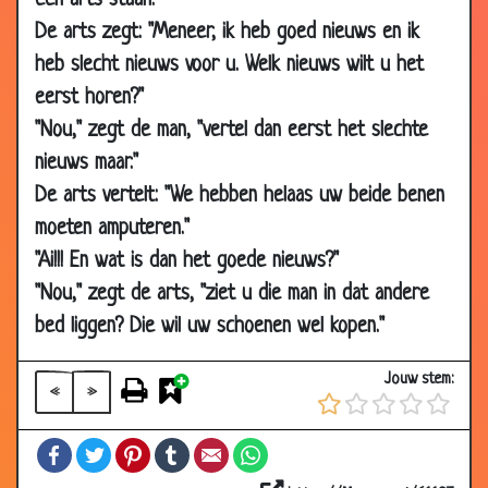
een arts staan.
2013
De arts zegt: "Meneer, ik heb goed nieuws en ik
17 Sep 2012
Gynaecoloog
3.35
heb slecht nieuws voor u. Welk nieuws wilt u het
15 Sep 2012
Tweede opinie
3.40
eerst horen?"
19 Jan 2012
Het slurfje
2.86
"Nou," zegt de man, "vertel dan eerst het slechte
05 Sep 2011
Nachtmerrie
2.92
nieuws maar."
22 Jun 2011
Komt een vrouw bij de dokter
3.25
De arts vertelt: "We hebben helaas uw beide benen
07 Jan 2011
Glazen oog ingeslikt
3.32
moeten amputeren."
"Ai!!! En wat is dan het goede nieuws?"
07 Dec
Seksdrift
2.92
2010
"Nou," zegt de arts, "ziet u die man in dat andere
06 Dec
De uiensnijder
3.36
bed liggen? Die wil uw schoenen wel kopen."
2010
Jouw stem:
29 Nov
Wat is uw probleem?
2.68
«
»
2010
Facebook
Twitter
Pinterest
Tumblr
Email
WhatsApp
03 Nov
Even bellen
3.65
2010