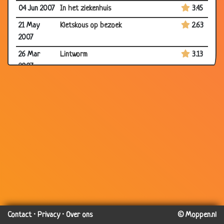
04 Jun 2007
In het ziekenhuis
3.45
21 May
Kletskous op bezoek
2.63
2007
26 Mar
Lintworm
3.13
2007
26 Mar
Bij de dokter
3.47
2007
22 Mar
Komen
3.24
2007
26 Feb 2007
Moeilijke ingreep
3.26
26 Feb 2007
Operatie
3.48
12 Feb 2007
Ziekenfonds
3.36
22 Jan 2007
Hersens
3.07
22 Jan 2007
Liever toch verdoofd geweest
1.87
Contact
·
Privacy
·
Over ons
© Moppen.nl