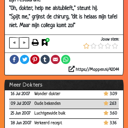
zijn restaurant.
"Oh, dokter, help me alstublieft," steunt hij.
20 Sep
Geluk bij ongeluk?
3.55
2007
"Spijt me," grijnst de chirurg, "dit is helaas mijn tafel
niet. Maar mijn collega komt zo!"
17 Sep 2007
Mag het nog wel?
3.50
13 Sep 2007
Een wonder
3.58
Jouw stem:
«
»
15 Aug 2007
Komt een vrouw bij de dokter
2.87
26 Jul 2007
Probleem met de edele delen
2.89
Facebook
Twitter
Pinterest
Tumblr
Email
WhatsApp
26 Jul 2007
Mijnheer van Dam
3.46
https://Moppen.nl/42044
24 Jul 2007
Latijn
3.18
Meer Dokters
23 Jul 2007
Arts in opleiding
3.45
16 Jul 2007
Wonder dokter
3.09
09 Jul 2007
Oude bekenden
2.63
25 Jun 2007
Luchtgevulde buik
3.60
18 Jun 2007
Verkeerd recept
3.36