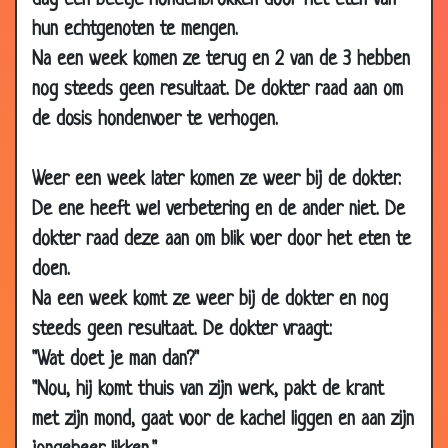
dag een beetje hondenbrokken door het eten van
hun echtgenoten te mengen.
27 Nov 2002
Dokter met lekkage
3.45
Na een week komen ze terug en 2 van de 3 hebben
19 Oct
Gekken?
3.57
nog steeds geen resultaat. De dokter raad aan om
2002
de dosis hondenvoer te verhogen.
17 Oct 2002
Een man in een ziekenhuis
3.15
29 Aug
Drie ballen
3.59
Weer een week later komen ze weer bij de dokter.
2002
De ene heeft wel verbetering en de ander niet. De
06 Jun
Bijziend
2.62
dokter raad deze aan om blik voer door het eten te
2002
doen.
12 Mar
Hartchirurg
3.05
2002
Na een week komt ze weer bij de dokter en nog
steeds geen resultaat. De dokter vraagt:
10 Mar
Wie??
3.26
2002
"Wat doet je man dan?"
"Nou, hij komt thuis van zijn werk, pakt de krant
09 Mar
De alternatieve genezer.
3.40
2002
met zijn mond, gaat voor de kachel liggen en aan zijn
08 Mar
Zwanger
3.30