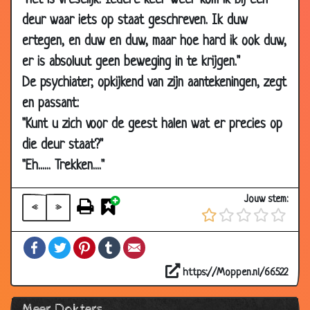
"Het is vreselijk. Iedere keer weer kom ik bij een
10 Mar
Alles doet pijn!
2.82
deur waar iets op staat geschreven. Ik duw
2018
ertegen, en duw en duw, maar hoe hard ik ook duw,
08 Mar
Stoel?
2.79
er is absoluut geen beweging in te krijgen."
2018
De psychiater, opkijkend van zijn aantekeningen, zegt
23 Feb 2018
Wat is het probleem?
2.80
en passant:
24 Aug 2015
De "Pil"
3.23
"Kunt u zich voor de geest halen wat er precies op
20 May
Eigen dokterspraktijk
3.59
die deur staat?"
2015
"Eh...... Trekken...."
03 Dec 2014
Route uitleggen
3.18
12 Nov 2014
Stem kwijt
2.81
Jouw stem:
«
»
08 Jul 2014
Ziek paard
3.04
Facebook
Twitter
Pinterest
Tumblr
Email
08 Feb
Bij de psychiater
2.82
2013
https://Moppen.nl/66522
17 Sep 2012
Gynaecoloog
3.35
Meer Dokters
15 Sep 2012
Tweede opinie
3.40