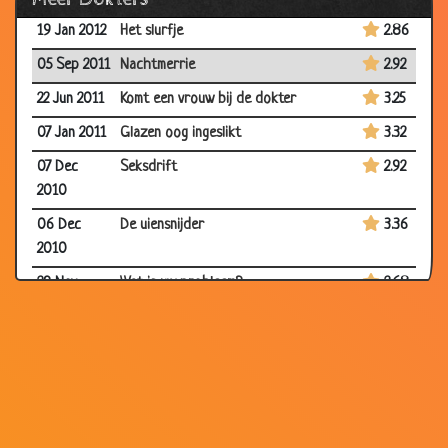
19 Jan 2012
Het slurfje
2.86
05 Sep 2011
Nachtmerrie
2.92
22 Jun 2011
Komt een vrouw bij de dokter
3.25
07 Jan 2011
Glazen oog ingeslikt
3.32
07 Dec
Seksdrift
2.92
2010
06 Dec
De uiensnijder
3.36
2010
29 Nov
Wat is uw probleem?
2.68
2010
03 Nov
Even bellen
3.65
2010
25 Aug 2010
Doktersbezoek
3.93
18 Aug
Gratis advies
3.74