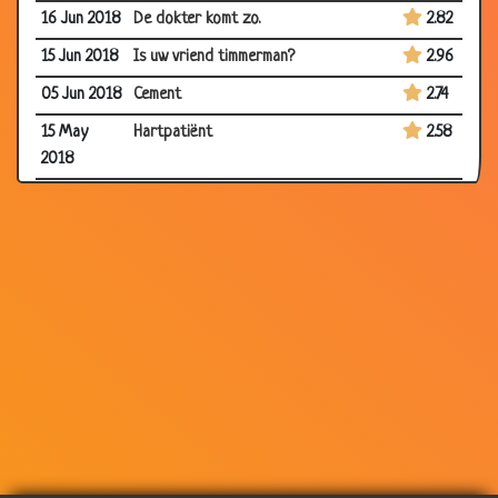
16 Jun 2018
De dokter komt zo.
2.82
15 Jun 2018
Is uw vriend timmerman?
2.96
05 Jun 2018
Cement
2.74
15 May
Hartpatiënt
2.58
2018
08 May
Lepels
2.68
2018
26 Apr
Spreekruimte
2.71
2018
24 Mar
Rechterbeen
2.60
2018
10 Mar
Alles doet pijn!
2.82
2018
08 Mar
Stoel?
2.79
2018