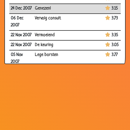
24 Dec 2007
Genezen!
3.15
06 Dec
Vervolg consult
3.73
2007
22 Nov 2007
Vermoeiend
3.35
22 Nov 2007
De keuring
3.05
05 Nov
Lege borsten
3.77
2007
24 Oct 2007
Goed en slecht bericht
2.90
27 Sep 2007
De zetpil
3.79
27 Sep 2007
Te klein
2.65
20 Sep
Geluk bij ongeluk?
3.55
2007
17 Sep 2007
Mag het nog wel?
3.50
13 Sep 2007
Een wonder
3.58