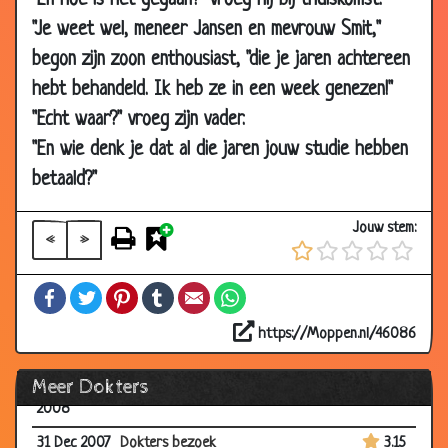
"En hoe is het gegaan?" vroeg hij bij thuiskomst.
2008
"Je weet wel, meneer Jansen en mevrouw Smit,"
17 Apr
Goed en slecht nieuws
3.49
begon zijn zoon enthousiast, "die je jaren achtereen
2008
hebt behandeld. Ik heb ze in een week genezen!"
07 Apr
De nieuwe schilder
2.91
"Echt waar?" vroeg zijn vader.
2008
"En wie denk je dat al die jaren jouw studie hebben
10 Mar
Veel ervaring
2.95
2008
betaald?"
21 Feb
Bij de tandarts
3.65
Jouw stem:
2008
«
»
15 Feb
IQ-Zuiger
3.12
Facebook
Twitter
Pinterest
Tumblr
Email
WhatsApp
2008
31 Jan
In de wachtkamer
3.42
https://Moppen.nl/46086
2008
Meer Dokters
10 Jan
Drangneurose
3.49
2008
31 Dec 2007
Dokters bezoek
3.15