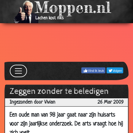
10 Feb
Lintworm
3.44
2010
Lachen kost niks
10 Feb
Op spreekuur komen
3.25
2010
05 Feb
Goed en slecht nieuws
3.43
2010
05 Feb
Uitkleden
3.53
2010
Vind ik leuk
Volgen
05 Feb
Niet lang meer te leven
3.51
2010
Zeggen zonder te beledigen
06 Jan
Dierenarts consult
2.86
2010
Ingezonden door Vivian
26 Mar 2009
30 Dec
Wakker maken
3.17
Een oude man van 98 jaar gaat naar zijn huisarts
2009
voor zijn jaarlijkse onderzoek. De arts vraagt hoe hij
30 Dec
Gas ophoping
3.22