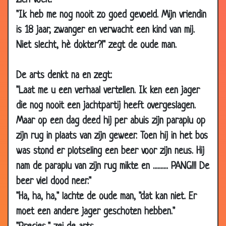
zich voelt.
2009
"Ik heb me nog nooit zo goed gevoeld. Mijn vriendin
23 Dec
Nauwkeurig opletten
3.28
is 18 jaar, zwanger en verwacht een kind van mij.
2009
Niet slecht, hè dokter?!" zegt de oude man.
23 Dec
Medisch onderzoek
3.05
2009
De arts denkt na en zegt:
06 Dec
Kwastje
3.45
"Laat me u een verhaal vertellen. Ik ken een jager
2009
die nog nooit een jachtpartij heeft overgeslagen.
02 Dec
Wat is zijn toestand?
3.60
Maar op een dag deed hij per abuis zijn paraplu op
2009
zijn rug in plaats van zijn geweer. Toen hij in het bos
16 Nov
Bij de dokter
3.49
2009
was stond er plotseling een beer voor zijn neus. Hij
nam de paraplu van zijn rug mikte en .......... PANG!!! De
11 Nov
Wat moet ik doen?
3.41
2009
beer viel dood neer."
"Ha, ha, ha," lachte de oude man, "dat kan niet. Er
13 Oct
Seks met patiënt
3.26
2009
moet een andere jager geschoten hebben."
21 Sep
Dagje vissen
3.90