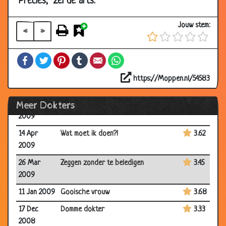
"Precies," zei de arts.
2009
Jouw stem:
16 Sep
Nieuwe operatie
3.00
«
»
2009
Facebook
Twitter
Pinterest
Tumblr
Email
WhatsApp
08 Sep
Wat te doen...
3.48
2009
https://Moppen.nl/54583
11 Jul 2009
Wortelsnijder
3.30
Meer Dokters
06 May
Rare dromen
3.50
2009
14 Apr
Wat moet ik doen?!
3.62
2009
26 Mar
Zeggen zonder te beledigen
3.45
2009
11 Jan 2009
Gooische vrouw
3.68
17 Dec
Domme dokter
3.33
2008