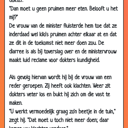
dokter."
"Dan moet u geen pruimen meer eten. Belooft u het
17 Apr
Slechthorend
3.25
2008
mij?"
17 Apr
Goed en slecht nieuws
3.49
De vrouw van de minister fluisterde hem toe dat ze
2008
inderdaad wel kilo's pruimen achter elkaar at en dat
07 Apr
De nieuwe schilder
2.91
ze dit in de toekomst niet meer doen zou. De
2008
diarree is als bij toverslag over en de ministervrouw
10 Mar
Veel ervaring
2.95
maakt luid reclame voor dokters kundigheid.
2008
21 Feb
Bij de tandarts
3.65
Als gevolg hiervan wordt hij bij de vrouw van een
2008
reder geroepen. Zij heeft ook klachten. Weer zit
15 Feb
IQ-Zuiger
3.12
dokters veter los en bukt hij zich om die vast te
2008
maken.
31 Jan
In de wachtkamer
3.42
"U werkt vermoedelijk graag zo'n beetje in de tuin,"
2008
zegt hij. "Dat moet u toch niet meer doen; daar
10 Jan
Drangneurose
3.49