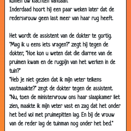
komen uw klachten vandaan."
2008
Inderdaad hoort hij een paar weken later dat de
31 Dec 2007
Dokters bezoek
3.15
redersvrouw geen last meer van haar rug heeft.
24 Dec 2007
Genezen!
3.15
06 Dec
Vervolg consult
3.73
Het wordt de assistent van de dokter te gortig.
2007
"Mag ik u eens iets vragen?" zegt hij tegen de
22 Nov 2007
Vermoeiend
3.35
dokter, "Hoe kon u weten dat die diarree van de
22 Nov 2007
De keuring
3.05
pruimen kwam en de rugpijn van het werken in de
05 Nov
Lege borsten
3.77
tuin?"
2007
"Heb je niet gezien dat ik mijn veter telkens
24 Oct 2007
Goed en slecht bericht
2.90
vastmaakte?" zegt de dokter tegen de assistent.
"Nu, toen de ministervrouw ons haar slaapkamer liet
27 Sep 2007
De zetpil
3.79
zien, maakte ik mijn veter vast en zag dat het onder
27 Sep 2007
Te klein
2.65
het bed vol met pruimepitten lag. En bij de vrouw
20 Sep
Geluk bij ongeluk?
3.55
van de reder lag de tuinman nog onder het bed."
2007