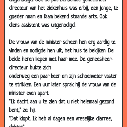
uitgenodigd. Ook de pas benoemde geneesheer-
2008
directeur van het ziekenhuis was erbij, een jonge, te
19 Sep
Katapult
3.45
goeder naam en faam bekend staande arts. Ook
2008
diens assistent was uitgenodigd.
12 Sep
10.000 kippen
2.85
2008
De vrouw van de minister scheen hen erg aardig te
28 Aug
De stille wind
3.34
vinden en nodigde hen uit, het huis te bekijken. De
2008
beide heren liepen met haar mee. De geneesheer-
31 Jul 2008
De pil
3.07
directeur bukte zich
09 Jul
Winden
3.51
onderweg een paar keer om zijn schoenveter vaster
2008
te strikken. Een uur later sprak hij de vrouw van de
04 Jun
Fietsenmaker
3.17
minister even apart.
2008
"Ik dacht aan u te zien dat u niet helemaal gezond
21 Apr
Minderen
3.30
2008
bent," zei hij.
"Dat klopt. Ik heb al dagen een vreselijke diarree,
17 Apr
Betaling vaststellen
3.19
2008