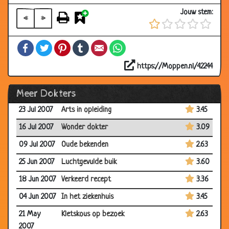
17 Sep 2007
Mag het nog wel?
3.50
Jouw stem:
«
»
13 Sep 2007
Een wonder
3.58
15 Aug 2007
Komt een vrouw bij de dokter
2.87
Facebook
Twitter
Pinterest
Tumblr
Email
WhatsApp
26 Jul 2007
Probleem met de edele delen
2.89
https://Moppen.nl/42244
26 Jul 2007
Mijnheer van Dam
3.46
Meer Dokters
24 Jul 2007
Latijn
3.18
23 Jul 2007
Arts in opleiding
3.45
16 Jul 2007
Wonder dokter
3.09
09 Jul 2007
Oude bekenden
2.63
25 Jun 2007
Luchtgevulde buik
3.60
18 Jun 2007
Verkeerd recept
3.36
04 Jun 2007
In het ziekenhuis
3.45
21 May
Kletskous op bezoek
2.63
2007