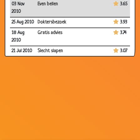
03 Nov
Even bellen
3.65
2010
25 Aug 2010
Doktersbezoek
3.93
18 Aug
Gratis advies
3.74
2010
21 Jul 2010
Slecht slapen
3.07
30 May
Schoenen
3.24
2010
06 May
Second opinion
2.74
2010
22 Apr 2010
Hersentransplantatie
3.58
13 Apr 2010
Makkelijkste operaties
3.50
10 Feb
Stel je toch eens voor
2.91
2010
10 Feb
Foutje
2.97