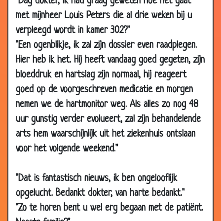
"Dag dokter, ik had graag geweten hoe het gaat
26 Apr
Spreekruimte
2.71
met mijnheer Louis Peters die al drie weken bij u
2018
verpleegd wordt in kamer 302?"
24 Mar
Rechterbeen
2.60
"Een ogenblikje, ik zal zijn dossier even raadplegen.
2018
Hier heb ik het. Hij heeft vandaag goed gegeten, zijn
10 Mar
Alles doet pijn!
2.82
bloeddruk en hartslag zijn normaal, hij reageert
2018
goed op de voorgeschreven medicatie en morgen
08 Mar
Stoel?
2.79
nemen we de hartmonitor weg. Als alles zo nog 48
2018
uur gunstig verder evolueert, zal zijn behandelende
23 Feb 2018
Wat is het probleem?
2.80
arts hem waarschijnlijk uit het ziekenhuis ontslaan
24 Aug 2015
De "Pil"
3.23
voor het volgende weekend."
20 May
Eigen dokterspraktijk
3.59
2015
"Dat is fantastisch nieuws, ik ben ongelooflijk
03 Dec 2014
Route uitleggen
3.18
opgelucht. Bedankt dokter, van harte bedankt."
12 Nov 2014
Stem kwijt
2.81
"Zo te horen bent u wel erg begaan met de patiënt.
08 Jul 2014
Ziek paard
3.07