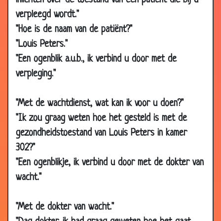
inlichten over de toestand van een patiënt die bij u
27 Sep 2018
Riagg stagiare - Herman Finkers
3.03
verpleegd wordt."
04 Aug
President
2.98
"Hoe is de naam van de patiënt?"
2018
"Louis Peters."
19 Jul 2018
Zwarte stipjes
3.34
"Een ogenblik a.u.b., ik verbind u door met de
14 Jul 2018
Gasvorming
2.81
verpleging."
12 Jul 2018
Donatie
2.79
"Met de wachtdienst, wat kan ik voor u doen?"
11 Jul 2018
Ruiken
2.88
"Ik zou graag weten hoe het gesteld is met de
16 Jun 2018
De dokter komt zo.
2.82
gezondheidstoestand van Louis Peters in kamer
15 Jun 2018
Is uw vriend timmerman?
2.96
302?"
05 Jun 2018
Cement
2.74
"Een ogenblikje, ik verbind u door met de dokter van
15 May
Hartpatiënt
2.58
wacht."
2018
08 May
Lepels
2.68
"Met de dokter van wacht."
2018