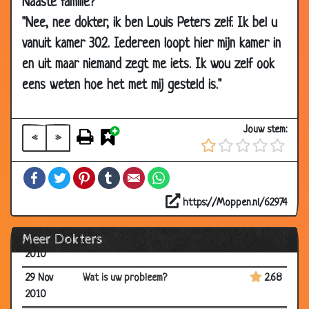
Naaste familie?"
08 Feb
Bij de psychiater
2.82
"Nee, nee dokter, ik ben Louis Peters zelf. Ik bel u
2013
vanuit kamer 302. Iedereen loopt hier mijn kamer in
17 Sep 2012
Gynaecoloog
3.35
en uit maar niemand zegt me iets. Ik wou zelf ook
15 Sep 2012
Tweede opinie
3.40
eens weten hoe het met mij gesteld is."
19 Jan 2012
Het slurfje
2.86
05 Sep 2011
Nachtmerrie
2.92
Jouw stem:
«
»
22 Jun 2011
Komt een vrouw bij de dokter
3.25
Facebook
Twitter
Pinterest
Tumblr
Email
WhatsApp
07 Jan 2011
Glazen oog ingeslikt
3.32
07 Dec
Seksdrift
2.92
https://Moppen.nl/62974
2010
Meer Dokters
06 Dec
De uiensnijder
3.36
2010
29 Nov
Wat is uw probleem?
2.68
2010