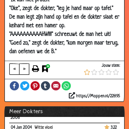
"Ik kan niet praten."
2006
"Oke", zegt de dokter, "leg je hand maar op tafel."
22 Apr
Luciferpraat
3.08
De man legt zijn hand op tafel en de dokter slaat er
2006
keihard met een hamer op.
21 Apr
Gek of niet gek?
3.46
"AAAAAAAAAAHW!!!!" schreeuwt de man het uit!
2006
"Goed zo," zegt de dokter, "kom morgen maar terug,
21 Apr
Kikker
3.05
2006
dan oefenen we de B."
18 Apr
Snor
3.47
Jouw stem:
2006
«
»
18 Mar
Dokter
3.22
Facebook
Twitter
Pinterest
Tumblr
Email
WhatsApp
2006
17 Mar
Jong blijven
3.44
https://Moppen.nl/22895
2006
Meer Dokters
16 Mar
Ontlasting
3.34
2006
04 Jan 2004
Witte vloei
3.22