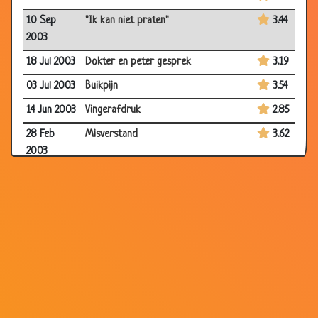
10 Sep
"Ik kan niet praten"
3.44
2003
18 Jul 2003
Dokter en peter gesprek
3.19
03 Jul 2003
Buikpijn
3.54
14 Jun 2003
Vingerafdruk
2.85
28 Feb
Misverstand
3.62
2003
27 Feb 2003
Bloedtest
3.64
23 Feb 2003
De 1e keer
3.46
03 Feb
Heel gezond
3.25
2003
23 Jan 2003
De vis
2.97
03 Jan 2003
Laatste wens
3.66
07 Dec
Het toilet
3.55