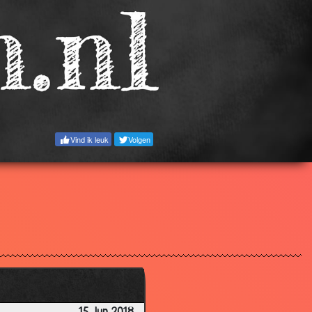
2.77
2.94
2.65
Vind ik leuk
Volgen
2.66
1.56
2.48
2.26
2.31
2.26
2.43