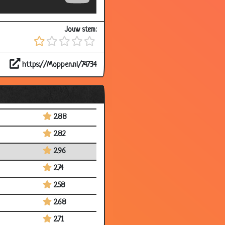
2.81
Jouw stem:
3.03
2.98
https://Moppen.nl/74734
3.34
2.81
2.79
2.88
2.82
2.96
2.74
2.58
2.68
2.71