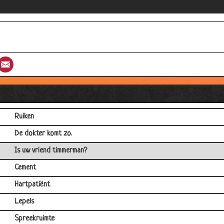
Ik mankeer niks
Riagg stagiare - Herman Finkers
President
st
umblr
Email
Zwarte stipjes
Gasvorming
Donatie
Ruiken
De dokter komt zo.
Is uw vriend timmerman?
Cement
Hartpatiënt
Lepels
Spreekruimte