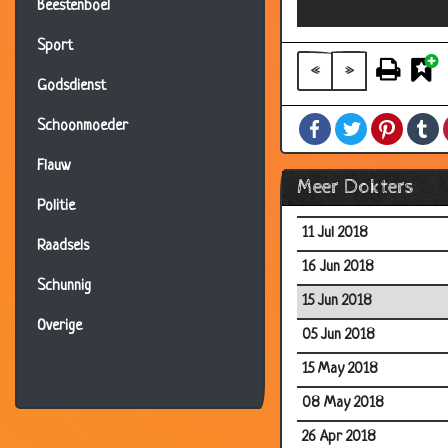
Beestenboel
05 Oct 2018
Sport
27 Sep 2018
«
»
Godsdienst
04 Aug 2018
Facebook
Twitter
Pintere
T
Schoonmoeder
19 Jul 2018
14 Jul 2018
Flauw
Meer Dokters
12 Jul 2018
Politie
11 Jul 2018
Raadsels
16 Jun 2018
Schunnig
15 Jun 2018
Overige
05 Jun 2018
15 May 2018
08 May 2018
26 Apr 2018