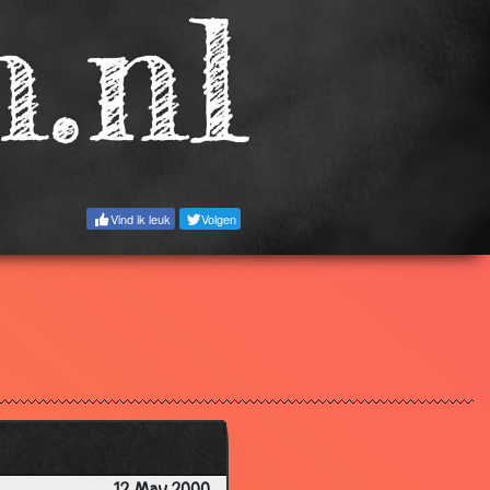
3.73
3.14
3.45
3.73
2.99
3.48
Vind ik leuk
Volgen
2.08
3.18
3.42
2.68
3.36
3.48
3.40