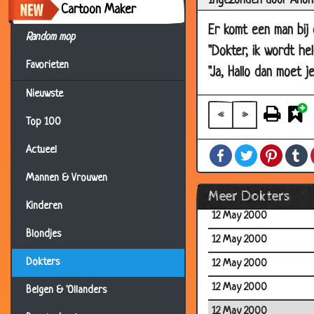
Ingezonden door Anon
12 May 2000
Cartoon Maker
12 May 2000
Er komt een man bij 
Random mop
12 May 2000
"Dokter, ik wordt hel
Favorieten
"Ja, Hallo dan moet j
12 May 2000
Nieuwste
12 May 2000
«
»
12 May 2000
Top 100
12 May 2000
Actueel
Facebook
Twitter
Pintere
T
12 May 2000
Mannen & Vrouwen
12 May 2000
Meer Dokters
Kinderen
12 May 2000
Blondjes
12 May 2000
Dokters
12 May 2000
12 May 2000
Belgen & 'Ollanders
12 May 2000