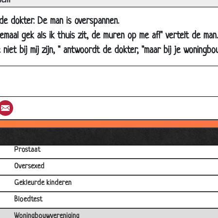
iem
Opgezwollen jongeheer
Eekhoorn op het klokkenspel
de dokter. De man is overspannen.
Scheermesje
emaal gek als ik thuis zit, de muren op me af!" vertelt de man.
e niet bij mij zijn, " antwoordt de dokter, "maar bij je woningbo
B.T.W.
Viagraprobleem
Hazenlip
Ernstige ziekte
st
umblr
Email
Kind & moeder
Laids
Prostaat
Oversexed
Gekleurde kinderen
Bloedtest
Woningbouwvereniging