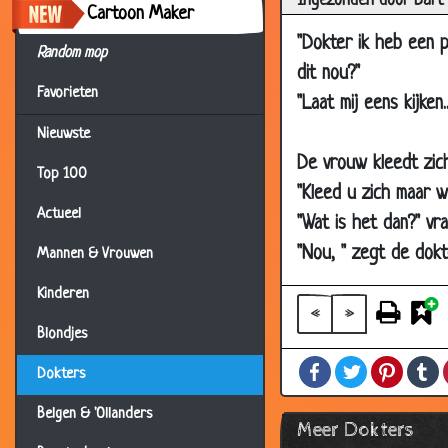
Ingezonden door Bart
28 Nov 2006
Cartoon Maker
24 Nov 2006
"Dokter ik heb een p
Random mop
20 Nov 2006
dit nou?"
Favorieten
"Laat mij eens kijken.
16 Nov 2006
Nieuwste
10 Nov 2006
De vrouw kleedt zich
08 Nov 2006
Top 100
"Kleed u zich maar w
08 Nov 2006
Actueel
"Wat is het dan?" v
08 Nov 2006
"Nou, " zegt de dokte
Mannen & Vrouwen
02 Nov 2006
Kinderen
25 Oct 2006
«
»
Blondjes
24 Oct 2006
Facebook
Twitter
Pintere
T
21 Oct 2006
Dokters
13 Oct 2006
Belgen & 'Ollanders
Meer Dokters
08 Oct 2006