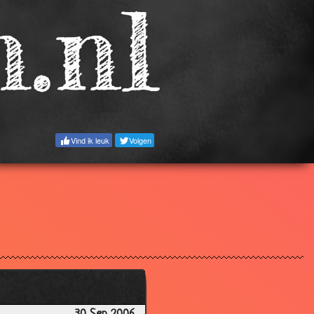
2.63
3.13
3.47
3.24
3.26
3.48
Vind ik leuk
Volgen
3.36
3.07
1.87
2.80
3.55
3.11
3.22