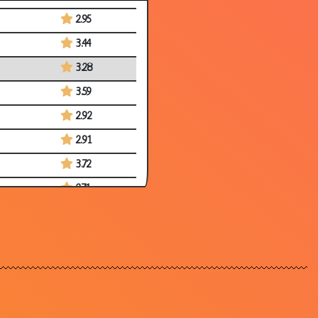
2.95
3.44
3.28
3.59
2.92
2.91
3.72
2.71
3.66
3.40
2.79
3.06
3.16