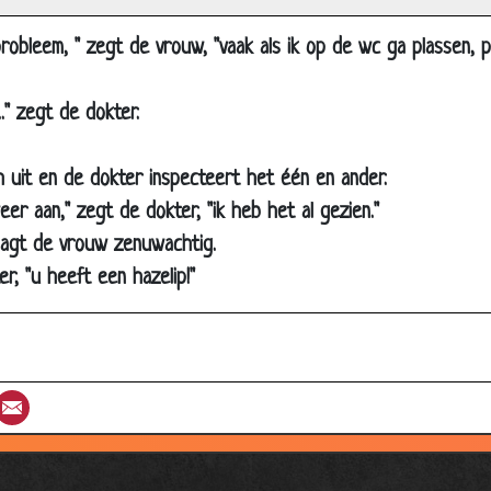
Doktor
Dokter en het lepeltje
robleem, " zegt de vrouw, "vaak als ik op de wc ga plassen, pl
Pijn in de schouder
.." zegt de dokter.
10 minuten
Dokter
 uit en de dokter inspecteert het één en ander.
Alzheimer
eer aan," zegt de dokter, "ik heb het al gezien."
Stress
raagt de vrouw zenuwachtig.
Gekleurde kinderen
r, "u heeft een hazelip!"
Drie operaties
De gynaecoloog
Geheugentherapie
st
umblr
Email
Zorgstelsel
Honger
Psychiatrische hulptelefoon