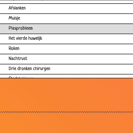
Afslanken
Muisje
Plasprobleem
Het vierde huwelijk
Roken
Nachtrust
Drie dronken chirurgen
Slecht nieuws
Vierkant
Wratje
Sla bij de psychiater
Skelet bij de psychiater
Oogarts