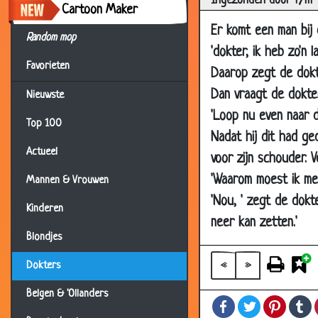
Ingezonden door T/m
Cartoon Maker
18 Jun 2007
Er komt een man bij 
Random mop
04 Jun 2007
'dokter, ik heb zo'n l
Favorieten
21 May 2007
Daarop zegt de dokte
26 Mar 2007
Dan vraagt de dokter
Nieuwste
'Loop nu even naar 
26 Mar 2007
Top 100
Nadat hij dit had ge
22 Mar 2007
Actueel
voor zijn schouder. 
26 Feb 2007
'Waarom moest ik me e
Mannen & Vrouwen
26 Feb 2007
'Nou, ' zegt de dokt
Kinderen
12 Feb 2007
neer kan zetten.'
22 Jan 2007
Blondjes
22 Jan 2007
«
»
Dokters
19 Jan 2007
Belgen & 'Ollanders
Facebook
Twitter
Pintere
T
23 Dec 2006