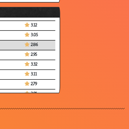
3.11
3.22
3.12
3.05
2.86
2.95
3.32
3.11
2.79
3.21
3.11
2.84
3.90