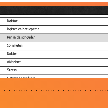
Second Opinion
Baby?!
Doktor
Dokter en het lepeltje
Pijn in de schouder
10 minuten
Dokter
Alzheimer
Stress
Gekleurde kinderen
Drie operaties
De gynaecoloog
Geheugentherapie