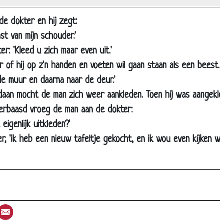
Verkeerd recept
de dokter en hij zegt:
In het ziekenhuis
ast van mijn schouder.'
Kletskous op bezoek
r: 'Kleed u zich maar even uit.'
Lintworm
 of hij op z'n handen en voeten wil gaan staan als een beest.
de muur en daarna naar de deur.'
Bij de dokter
daan mocht de man zich weer aankleden. Toen hij was aangekle
Komen
Verbaasd vroeg de man aan de dokter:
Moeilijke ingreep
igenlijk uitkleden?'
Operatie
er, 'ik heb een nieuw tafeltje gekocht, en ik wou even kijken
Ziekenfonds
Hersens
Liever toch verdoofd geweest
Komt een man bij de dokter
st
umblr
Email
Pillen