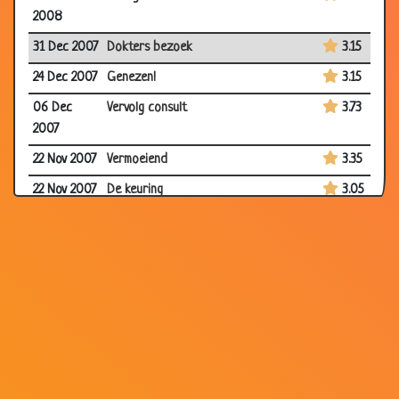
2008
31 Dec 2007
Dokters bezoek
3.15
24 Dec 2007
Genezen!
3.15
06 Dec
Vervolg consult
3.73
2007
22 Nov 2007
Vermoeiend
3.35
22 Nov 2007
De keuring
3.05
05 Nov
Lege borsten
3.77
2007
24 Oct 2007
Goed en slecht bericht
2.90
27 Sep 2007
De zetpil
3.79
27 Sep 2007
Te klein
2.65
20 Sep
Geluk bij ongeluk?
3.55
2007