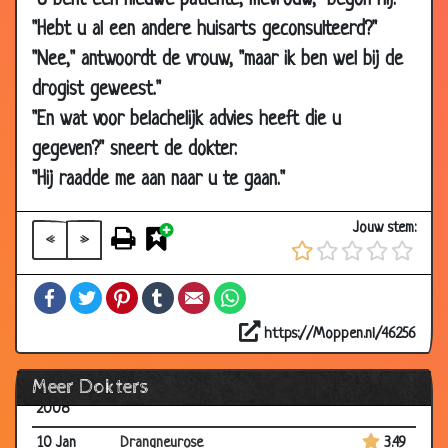
"U bent een nieuwe patiënte, mevrouw," begon hij.
2008
"Hebt u al een andere huisarts geconsulteerd?"
17 Apr
Slechthorend
3.25
"Nee," antwoordt de vrouw, "maar ik ben wel bij de
2008
drogist geweest."
17 Apr
Goed en slecht nieuws
3.50
"En wat voor belachelijk advies heeft die u
2008
gegeven?" sneert de dokter.
07 Apr
De nieuwe schilder
2.91
2008
"Hij raadde me aan naar u te gaan."
10 Mar
Veel ervaring
2.95
Jouw stem:
2008
«
»
21 Feb
Bij de tandarts
3.65
Facebook
Twitter
Pinterest
Tumblr
Email
WhatsApp
2008
15 Feb
IQ-Zuiger
3.12
https://Moppen.nl/46256
2008
Meer Dokters
31 Jan
In de wachtkamer
3.42
2008
10 Jan
Drangneurose
3.49