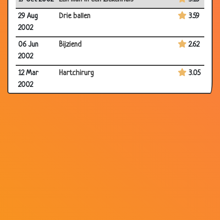
29 Aug
Drie ballen
3.59
2002
06 Jun
Bijziend
2.62
2002
12 Mar
Hartchirurg
3.05
2002
10 Mar
Wie??
3.26
2002
09 Mar
De alternatieve genezer.
3.40
2002
08 Mar
Zwanger
3.30
2002
10 Feb
Wat zou hij hebben?
3.78
2002
09 Feb
Lang leven
3.73