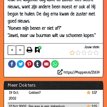
leuk. De volgende dag komt de zuster met slecht
2003
nieuws, want zijn andere been moest er ook af. Hij
27 Feb 2003
Bloedtest
3.64
begon te huilen. De dag erna kwam de zuster met
23 Feb 2003
De 1e keer
3.46
goed nieuws.
03 Feb
Heel gezond
3.25
"Hoeven mijn benen er niet af?"
2003
"Jawel, maar uw buurman wilt uw schoenen kopen."
23 Jan 2003
De vis
2.97
Jouw stem:
03 Jan 2003
Laatste wens
3.66
«
»
07 Dec
Het toilet
3.55
Facebook
Twitter
Pinterest
Tumblr
Email
WhatsApp
2002
28 Nov
Lef
3.47
https://Moppen.nl/21614
2002
Meer Dokters
27 Nov 2002
Dokter met lekkage
3.45
19 Oct
Gekken?
3.57
2002
17 Oct 2002
Een man in een ziekenhuis
3.15