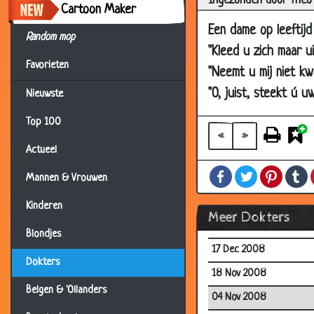
Ingezonden door Theo
Cartoon Maker
11 Nov 2009
Een dame op leeftijd
13 Oct 2009
Random mop
"Kleed u zich maar u
21 Sep 2009
Favorieten
"Neemt u mij niet kwa
16 Sep 2009
"O, juist, steekt ú u
Nieuwste
08 Sep 2009
Top 100
11 Jul 2009
«
»
Actueel
06 May 2009
Facebook
Twitter
Pintere
T
14 Apr 2009
Mannen & Vrouwen
26 Mar 2009
Kinderen
Meer Dokters
11 Jan 2009
Blondjes
17 Dec 2008
Dokters
18 Nov 2008
Belgen & 'Ollanders
04 Nov 2008