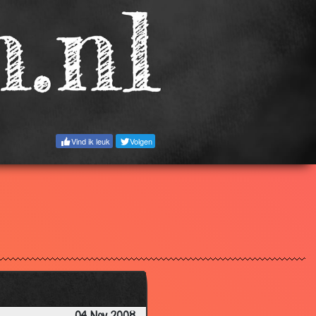
3.44
3.25
3.43
3.53
3.51
2.86
Vind ik leuk
Volgen
3.17
3.22
3.28
3.05
3.45
3.60
3.49