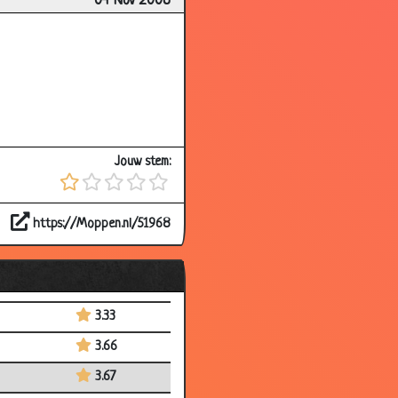
04 Nov 2008
3.41
3.26
3.90
3.00
3.48
Jouw stem:
3.30
3.50
https://Moppen.nl/51968
3.62
3.45
3.68
3.33
3.66
3.67