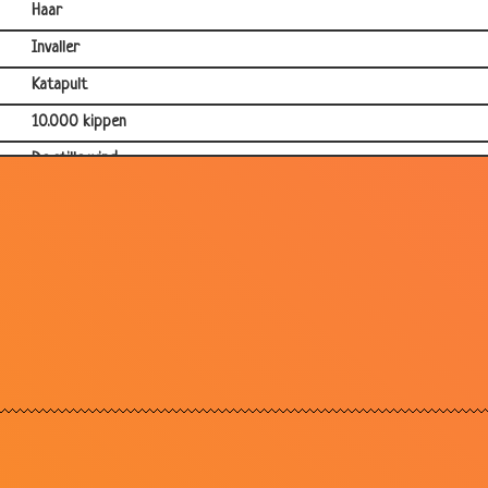
Haar
Invaller
Katapult
10.000 kippen
De stille wind
De pil
Winden
Fietsenmaker
Minderen
Betaling vaststellen
Slechthorend
Goed en slecht nieuws
De nieuwe schilder