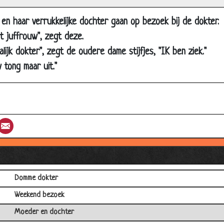
Wat moet ik doen?
 en haar verrukkelijke dochter gaan op bezoek bij de dokter.
Seks met patiënt
it juffrouw", zegt deze.
Dagje vissen
lijk dokter", zegt de oudere dame stijfjes, "IK ben ziek."
Nieuwe operatie
w tong maar uit."
Wat te doen...
Wortelsnijder
Rare dromen
st
umblr
Email
Wat moet ik doen?!
Zeggen zonder te beledigen
Gooische vrouw
Domme dokter
Weekend bezoek
Moeder en dochter