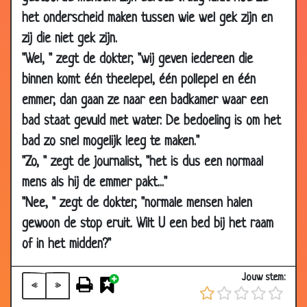
16 Aug
Wratje
3.40
het onderscheid maken tussen wie wel gek zijn en
2006
zij die niet gek zijn.
15 Aug
Sla bij de psychiater
2.79
"Wel, " zegt de dokter, "wij geven iedereen die
2006
binnen komt één theelepel, één pollepel en één
15 Aug
Skelet bij de psychiater
3.06
emmer, dan gaan ze naar een badkamer waar een
2006
bad staat gevuld met water. De bedoeling is om het
11 Aug
Oogarts
3.16
bad zo snel mogelijk leeg te maken."
2006
"Zo, " zegt de journalist, "het is dus een normaal
02 Aug
Linker pijp
3.57
mens als hij de emmer pakt..."
2006
"Nee, " zegt de dokter, "normale mensen halen
21 Jul 2006
Slecht en goed nieuws
2.81
gewoon de stop eruit. Wilt U een bed bij het raam
11 Jul 2006
Catherine Keyl
3.69
of in het midden?"
05 Jul 2006
Rare dromen
3.19
Jouw stem:
05 Jul 2006
Oud vrouwtje
3.14
«
»
29 Jun
Jagers
3.46