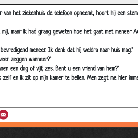
Lege borsten
Goed en slecht bericht
r van het ziekenhuis de telefoon opneemt, hoort hij een ste
De zetpil
u mij, maar ik had graag geweten hoe het gaat met meneer Adr
Te klein
Geluk bij ongeluk?
g bevredigend meneer. Ik denk dat hij weldra naar huis mag."
Mag het nog wel?
eveer zeggen wanneer?"
Een wonder
innen een dag of vijf, zes. Bent u een vriend van hem?"
Komt een vrouw bij de dokter
 zelf en ik zit op mijn kamer te bellen. Men zegt me hier imme
Probleem met de edele delen
Mijnheer van Dam
Latijn
st
umblr
Email
Arts in opleiding
Wonder dokter
Oude bekenden