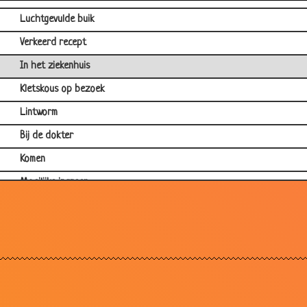
Luchtgevulde buik
Verkeerd recept
In het ziekenhuis
Kletskous op bezoek
Lintworm
Bij de dokter
Komen
Moeilijke ingreep
Operatie
Ziekenfonds
Hersens
Liever toch verdoofd geweest
Komt een man bij de dokter