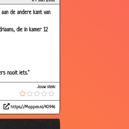
04 Jun 2007
3.77
2.90
m aan de andere kant van
3.79
iaans, die in kamer 12
2.65
3.55
3.50
3.58
2.87
rs nooit iets."
2.89
Jouw stem:
3.46
3.18
https://Moppen.nl/40946
3.45
3.09
2.63