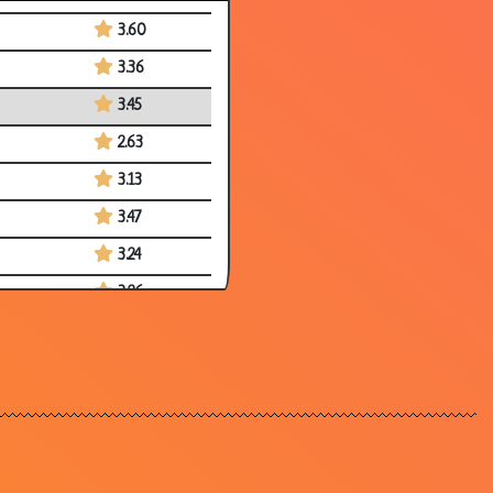
3.60
3.36
3.45
2.63
3.13
3.47
3.24
3.26
3.48
3.36
3.07
1.87
2.80