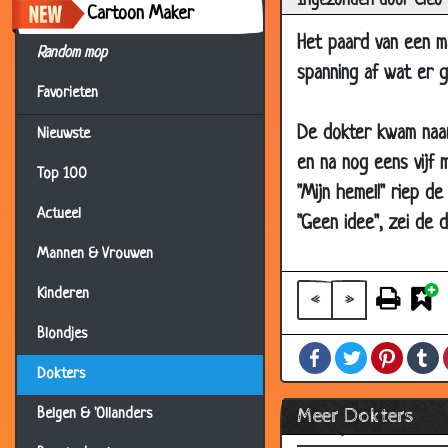
Ingezonden door Cleo
Cartoon Maker
11 Jul 2018
Het paard van een m
Random mop
16 Jun 2018
spanning af wat er g
15 Jun 2018
Favorieten
05 Jun 2018
De dokter kwam naar 
Nieuwste
15 May 2018
en na nog eens vijf 
Top 100
08 May 2018
"Mijn hemel!" riep d
Actueel
"Geen idee", zei de d
26 Apr 2018
Mannen & Vrouwen
24 Mar 2018
10 Mar 2018
Kinderen
«
»
08 Mar 2018
Blondjes
Facebook
Twitter
Pintere
T
23 Feb 2018
Dokters
24 Aug 2015
Meer Dokters
Belgen & 'Ollanders
20 May 2015