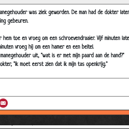
Ruiken
anegehouder was ziek geworden. De man had de dokter laten
De dokter komt zo.
ing gebeuren.
Is uw vriend timmerman?
Cement
hem toe en vroeg om een schroevendraaier. Vijf minuten late
Hartpatiënt
minuten vroeg hij om een hamer en een beitel.
Lepels
e manegehouder uit, "wat is er met mijn paard aan de hand?"
okter, "ik moet eerst zien dat ik mijn tas openkrijg."
Spreekruimte
Rechterbeen
Alles doet pijn!
Stoel?
st
umblr
Email
Wat is het probleem?
De "Pil"
Eigen dokterspraktijk