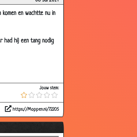
08 Jul 2014
2.88
 komen en wachtte nu in
2.82
2.96
2.74
r had hij een tang nodig
2.58
2.68
2.71
2.60
Jouw stem:
2.82
2.79
https://Moppen.nl/72205
2.80
3.23
3.59