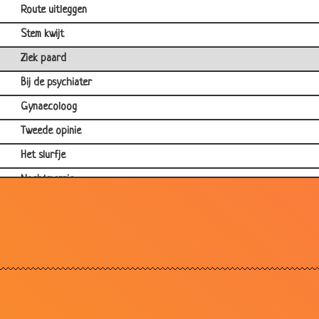
Route uitleggen
Stem kwijt
Ziek paard
Bij de psychiater
Gynaecoloog
Tweede opinie
Het slurfje
Nachtmerrie
Komt een vrouw bij de dokter
Glazen oog ingeslikt
Seksdrift
De uiensnijder
Wat is uw probleem?