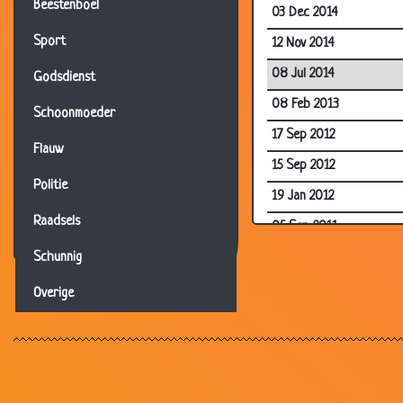
Beestenboel
03 Dec 2014
Sport
12 Nov 2014
08 Jul 2014
Godsdienst
08 Feb 2013
Schoonmoeder
17 Sep 2012
Flauw
15 Sep 2012
Politie
19 Jan 2012
Raadsels
05 Sep 2011
22 Jun 2011
Schunnig
07 Jan 2011
Overige
07 Dec 2010
06 Dec 2010
29 Nov 2010