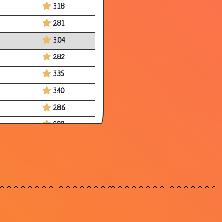
3.18
2.81
3.04
2.82
3.35
3.40
2.86
2.92
3.25
3.32
2.92
3.36
2.68