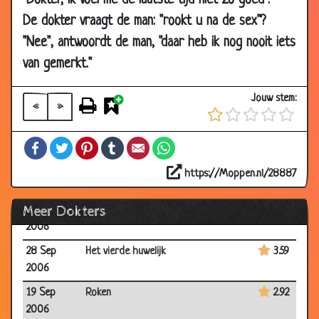
"Dokter, ik voel me de laatste tijd niet zo goed".
21 Oct
Zorgstelsel
3.47
De dokter vraagt de man: "rookt u na de sex"?
2006
"Nee", antwoordt de man, "daar heb ik nog nooit iets
13 Oct
Honger
3.29
2006
van gemerkt."
08 Oct
Psychiatrische hulptelefoon
3.05
Jouw stem:
2006
«
»
08 Oct
Afslanken
2.95
Facebook
Twitter
Pinterest
Tumblr
Email
WhatsApp
2006
30 Sep
Muisje
3.44
https://Moppen.nl/28887
2006
Meer Dokters
30 Sep
Plasprobleem
3.28
2006
28 Sep
Het vierde huwelijk
3.59
2006
19 Sep
Roken
2.92
2006