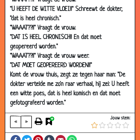
"WAAAT??!!" Vraagt de vrouw.
05 Jul 2006
Rare dromen
3.19
"U HEEFT DE WITTE VLOEI!!" Schreewt de dokter,
05 Jul 2006
Oud vrouwtje
3.14
"dat is heel chronisch."
29 Jun
Jagers
3.46
"WAAAT??!!" Vraagt de vrouw.
2006
"DAT IS HEEL CHRONISCH!! En dat moet
03 Jun
Tritéoterole
3.62
geopereerd worden."
2006
"WAAAT??!!" Vraagt de vrouw weer.
22 Apr
Tandarts
3.32
"DAT MOET GEOPEREERD WORDEN!!"
2006
Komt de vrouw thuis, zegt ze tegen haar man: "De
22 Apr
Luciferpraat
3.08
dokter vertelde me zo'n raar verhaal, hij zei: U heeft
2006
een witte poes, dat is heel komisch en dat moet
21 Apr
Gek of niet gek?
3.46
2006
gefotografeerd worden."
21 Apr
Kikker
3.05
Jouw stem:
2006
«
»
18 Apr
Snor
3.47
Facebook
Twitter
Pinterest
Tumblr
Email
WhatsApp
2006