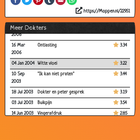
18 Mar
Dokter
3.22
https://Moppen.nl/22951
2006
Meer Dokters
17 Mar
Jong blijven
3.44
2006
16 Mar
Ontlasting
3.34
2006
04 Jan 2004
Witte vloei
3.22
10 Sep
"Ik kan niet praten"
3.44
2003
18 Jul 2003
Dokter en peter gesprek
3.19
03 Jul 2003
Buikpijn
3.54
14 Jun 2003
Vingerafdruk
2.85
28 Feb
Misverstand
3.62
2003