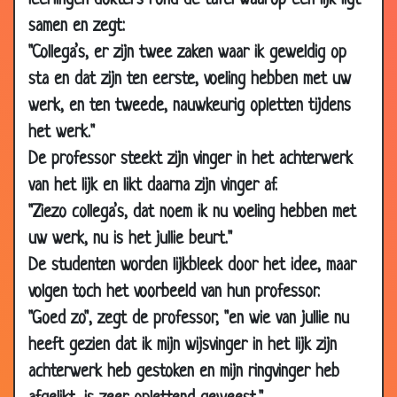
leerlingen dokters rond de tafel waarop een lijk ligt
30 May
Schoenen
3.24
samen en zegt:
2010
"Collega’s, er zijn twee zaken waar ik geweldig op
06 May
Second opinion
2.74
sta en dat zijn ten eerste, voeling hebben met uw
2010
werk, en ten tweede, nauwkeurig opletten tijdens
22 Apr 2010
Hersentransplantatie
3.58
het werk."
13 Apr 2010
Makkelijkste operaties
3.50
De professor steekt zijn vinger in het achterwerk
10 Feb
Stel je toch eens voor
2.91
van het lijk en likt daarna zijn vinger af.
2010
"Ziezo collega’s, dat noem ik nu voeling hebben met
10 Feb
Foutje
2.97
uw werk, nu is het jullie beurt."
2010
De studenten worden lijkbleek door het idee, maar
10 Feb
Lintworm
3.44
volgen toch het voorbeeld van hun professor.
2010
"Goed zo", zegt de professor, "en wie van jullie nu
10 Feb
Op spreekuur komen
3.25
heeft gezien dat ik mijn wijsvinger in het lijk zijn
2010
achterwerk heb gestoken en mijn ringvinger heb
05 Feb
Goed en slecht nieuws
3.43
2010