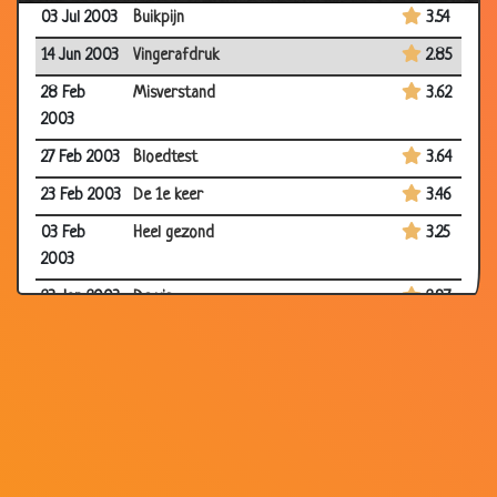
03 Jul 2003
Buikpijn
3.54
14 Jun 2003
Vingerafdruk
2.85
28 Feb
Misverstand
3.62
2003
27 Feb 2003
Bloedtest
3.64
23 Feb 2003
De 1e keer
3.46
03 Feb
Heel gezond
3.25
2003
23 Jan 2003
De vis
2.97
03 Jan 2003
Laatste wens
3.66
07 Dec
Het toilet
3.55
2002
28 Nov
Lef
3.47
2002