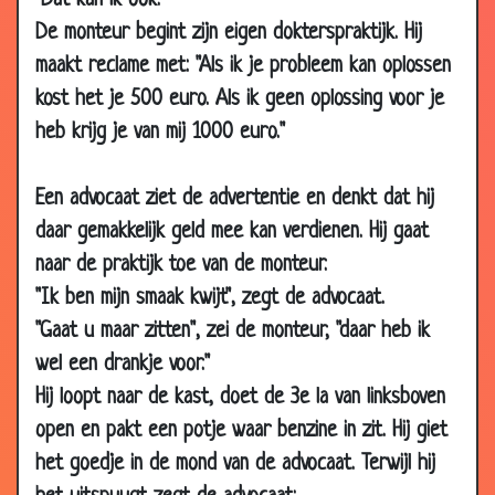
"Dat kan ik ook."
15 Dec 2019
Pijnlijk rechterbeen
2.78
De monteur begint zijn eigen dokterspraktijk. Hij
13 Oct 2019
Etenswaren
2.94
maakt reclame met: "Als ik je probleem kan oplossen
01 Oct
Wormpjes
2.65
kost het je 500 euro. Als ik geen oplossing voor je
2019
heb krijg je van mij 1000 euro."
10 Aug
Glazen oog
2.66
2019
Een advocaat ziet de advertentie en denkt dat hij
24 Jul 2019
Verband eraf
1.56
daar gemakkelijk geld mee kan verdienen. Hij gaat
03 Jul 2019
Oogarts
2.48
naar de praktijk toe van de monteur.
02 Jul 2019
Lang niet gezien.
2.26
"Ik ben mijn smaak kwijt", zegt de advocaat.
16 Jun 2019
Julius Caesar
2.31
"Gaat u maar zitten", zei de monteur, "daar heb ik
17 May
Buikpijn
2.26
wel een drankje voor."
2019
Hij loopt naar de kast, doet de 3e la van linksboven
15 May
Tandarts wil naar voetbalwedstrijd
2.43
open en pakt een potje waar benzine in zit. Hij giet
2019
het goedje in de mond van de advocaat. Terwijl hij
09 May
Moppentoppers - Top-5 Dokter
2.36