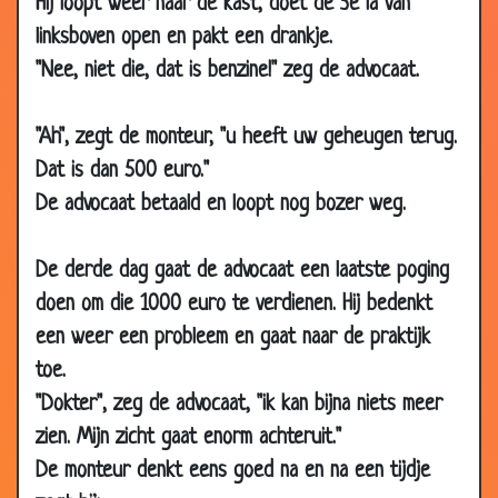
Hij loopt weer naar de kast, doet de 3e la van
2019
linksboven open en pakt een drankje.
19 Mar
PIJN
1.97
"Nee, niet die, dat is benzine!" zeg de advocaat.
2019
23 Jan 2019
Advies van de dokter
2.86
"Ah", zegt de monteur, "u heeft uw geheugen terug.
13 Jan 2019
BMI
2.72
Dat is dan 500 euro."
03 Jan 2019
Muren
2.74
De advocaat betaald en loopt nog bozer weg.
21 Oct 2018
Evert Kwok - Catheter
2.85
05 Oct
Ik mankeer niks
2.81
De derde dag gaat de advocaat een laatste poging
2018
doen om die 1000 euro te verdienen. Hij bedenkt
27 Sep 2018
Riagg stagiare - Herman Finkers
3.03
een weer een probleem en gaat naar de praktijk
04 Aug
President
2.98
toe.
2018
"Dokter", zeg de advocaat, "ik kan bijna niets meer
19 Jul 2018
Zwarte stipjes
3.34
zien. Mijn zicht gaat enorm achteruit."
De monteur denkt eens goed na en na een tijdje
14 Jul 2018
Gasvorming
2.81