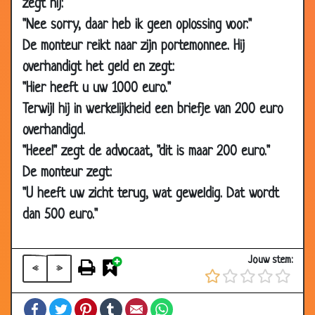
zegt hij:
12 Jul 2018
Donatie
2.79
"Nee sorry, daar heb ik geen oplossing voor."
11 Jul 2018
Ruiken
2.88
De monteur reikt naar zijn portemonnee. Hij
16 Jun 2018
De dokter komt zo.
2.82
overhandigt het geld en zegt:
15 Jun 2018
Is uw vriend timmerman?
2.96
"Hier heeft u uw 1000 euro."
05 Jun 2018
Cement
2.74
Terwijl hij in werkelijkheid een briefje van 200 euro
15 May
Hartpatiënt
2.58
overhandigd.
2018
"Heee!" zegt de advocaat, "dit is maar 200 euro."
08 May
Lepels
2.68
De monteur zegt:
2018
"U heeft uw zicht terug, wat geweldig. Dat wordt
26 Apr
Spreekruimte
2.71
dan 500 euro."
2018
24 Mar
Rechterbeen
2.60
Jouw stem:
2018
«
»
10 Mar
Alles doet pijn!
2.82
Facebook
Twitter
Pinterest
Tumblr
Email
WhatsApp
2018