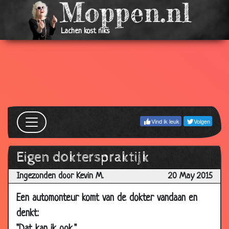
Lachen kost niks
Vind ik leuk
Volgen
Eigen dokterspraktijk
Ingezonden door Kevin M.
20 May 2015
Een automonteur komt van de dokter vandaan en
denkt: