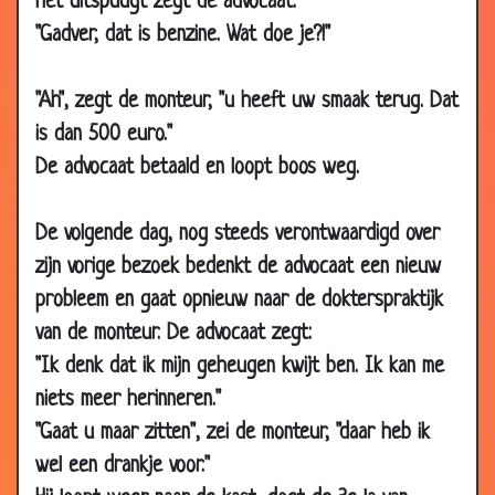
het uitspuugt zegt de advocaat:
2019
Moppen
"Gadver, dat is benzine. Wat doe je?!"
03 May
Komt een skelet bij de dokter...
2.20
2019
"Ah", zegt de monteur, "u heeft uw smaak terug. Dat
20 Apr
Bovenraampje
2.50
is dan 500 euro."
2019
De advocaat betaald en loopt boos weg.
18 Apr
Kikker op zijn hoofd
2.68
2019
De volgende dag, nog steeds verontwaardigd over
17 Apr 2019
André van Duin - Bij de opticien
2.75
zijn vorige bezoek bedenkt de advocaat een nieuw
08 Apr
Ziek geweest.
1.49
probleem en gaat opnieuw naar de dokterspraktijk
2019
van de monteur. De advocaat zegt:
31 Mar
André van Duin - Psychiatrisch
3.28
"Ik denk dat ik mijn geheugen kwijt ben. Ik kan me
2019
onderzoek
niets meer herinneren."
30 Mar
Toon Hermans - Mijn huisdokter
3.20
"Gaat u maar zitten", zei de monteur, "daar heb ik
2019
wel een drankje voor."
22 Mar
Normaal?
1.85