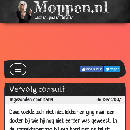
28 Sep
Haar
3.14
2008
Lachen, gieren, brullen
26 Sep
Invaller
3.91
2008
19 Sep
Katapult
3.45
2008
12 Sep
10.000 kippen
2.85
2008
Vind ik leuk
Volgen
28 Aug
De stille wind
3.34
2008
Vervolg consult
31 Jul 2008
De pil
3.07
Ingezonden door Karel
06 Dec 2007
09 Jul
Winden
3.51
2008
Dave voelde zich niet niet lekker en ging naar een
04 Jun
Fietsenmaker
3.17
dokter bij wie hij nog niet eerder was geweest. In
2008