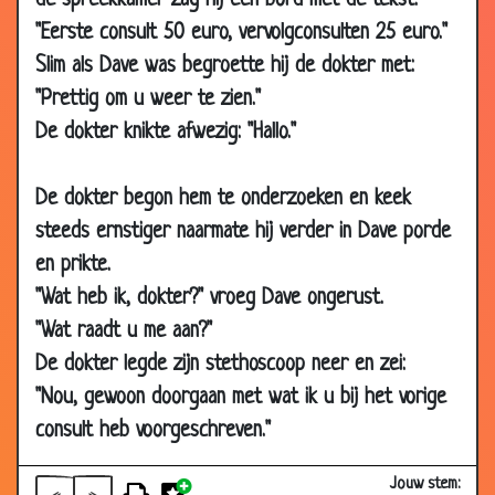
de spreekkamer zag hij een bord met de tekst:
21 Apr
Minderen
3.30
"Eerste consult 50 euro, vervolgconsulten 25 euro."
2008
Slim als Dave was begroette hij de dokter met:
17 Apr
Betaling vaststellen
3.19
"Prettig om u weer te zien."
2008
De dokter knikte afwezig: "Hallo."
17 Apr
Slechthorend
3.25
2008
De dokter begon hem te onderzoeken en keek
17 Apr
Goed en slecht nieuws
3.49
steeds ernstiger naarmate hij verder in Dave porde
2008
en prikte.
07 Apr
De nieuwe schilder
2.91
"Wat heb ik, dokter?" vroeg Dave ongerust.
2008
"Wat raadt u me aan?"
10 Mar
Veel ervaring
2.95
De dokter legde zijn stethoscoop neer en zei:
2008
"Nou, gewoon doorgaan met wat ik u bij het vorige
21 Feb
Bij de tandarts
3.65
2008
consult heb voorgeschreven."
15 Feb
IQ-Zuiger
3.12
Jouw stem:
2008