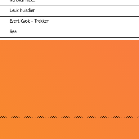
Nu even niet....
Leuk huisdier
Evert Kwok - Trekker
Ree
Hondenvoer
In de dierentuin
Postduiven
Jochem Myjer - Muggen
Klikspaan
Evert Kwok - Pino Colada
Camouflage
Kip en ei
Paashaas
Kip