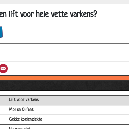
en lift voor hele vette varkens?
st
umblr
Email
l
Lift voor varkens
Mol en Olifant
Gekke koeienziekte