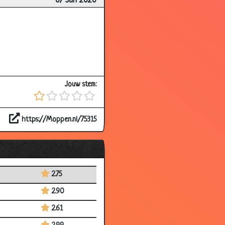
07 Jan 2020
Jouw stem:
https://Moppen.nl/75315
2.75
2.90
2.61