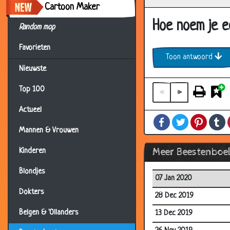
Cartoon Maker
Hoe noem je e
Random mop
Favorieten
Toon antwoord
Nieuwste
Top 100
«
»
Actueel
Facebook
Twitter
Pintere
T
Mannen & Vrouwen
Meer Beestenboe
Kinderen
Blondjes
07 Jan 2020
Dokters
28 Dec 2019
Belgen & 'Ollanders
13 Dec 2019