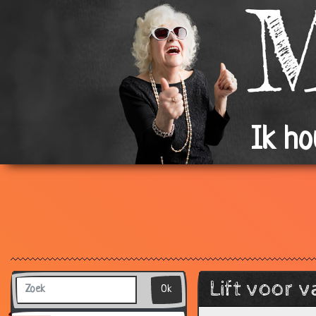
Ik h
Lift voor 
Ok