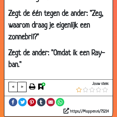
Zegt de één tegen de ander: "Zeg,
waarom draag je eigenlijk een
zonnebril?"
Zegt de ander: "Omdat ik een Ray-
ban."
Jouw stem:
«
»
07 Jan 2020
Lift voor varkens
2.75
28 Dec 2019
Mol en Olifant
2.89
Facebook
Twitter
Pinterest
Tumblr
Email
WhatsApp
13 Dec 2019
Gekke koeienziekte
2.61
https://Moppen.nl/75214
26 Nov 2019
Nu even niet....
2.99