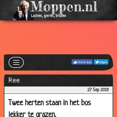
Lachen, gieren, brullen
Vind ik leuk
Volgen
Ree
27 Sep 2019
Twee herten staan in het bos
lekker te grazen.