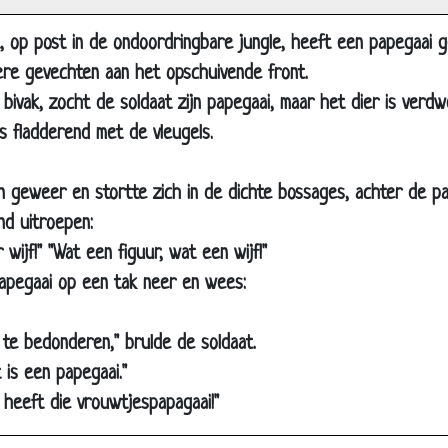
Unieke jachthond
 op post in de ondoordringbare jungle, heeft een papegaai ge
IJsbeer
ere gevechten aan het opschuivende front.
Zo'n onschuldig hondje
 bivak, zocht de soldaat zijn papegaai, maar het dier is verd
Stomme hond
us fladderend met de vleugels.
Afgekeurd
Depressie
n geweer en stortte zich in de dichte bossages, achter de p
Lege eieren
d uitroepen:
r wijf!" "Wat een figuur, wat een wijf!"
Dure papegaaien
papegaai op een tak neer en wees:
Papegaaitje kopen
Klein gevaarte
 te bedonderen," brulde de soldaat.
Het varkentje
t is een papegaai."
Uit Nijmegen
f heeft die vrouwtjespapagaai!"
Dat is lachen!