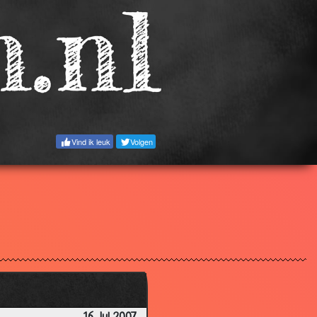
3.29
3.46
3.59
3.62
3.08
2.38
Vind ik leuk
Volgen
3.16
3.40
1.97
3.59
3.66
3.44
3.53