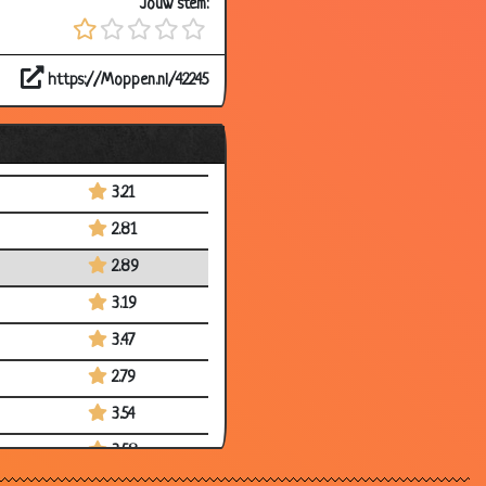
Jouw stem:
3.22
3.03
https://Moppen.nl/42245
3.25
3.61
2.93
3.21
2.81
2.89
3.19
3.47
2.79
3.54
3.58