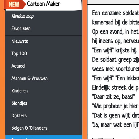
Cartoon Maker
28 Apr 2008
Een eenzame soldaat,
28 Apr 2008
Random mop
kameraad bij de bitt
05 Apr 2008
Favorieten
Op een avond, in het
31 Mar 2008
hij ineens op, nerve
Nieuwste
15 Mar 2008
"Een wijf!" krijste hij.
Top 100
25 Feb 2008
De soldaat greep zij
Actueel
25 Feb 2008
wees met voortduren
"Een wijf!" "Een lekke
25 Feb 2008
Mannen & Vrouwen
Eindelijk streek de 
11 Feb 2008
Kinderen
"Daar zit ze, baas!"
04 Feb 2008
Blondjes
"Wie probeer je hier
14 Jan 2008
"Dat is geen wijf, da
Dokters
14 Jan 2008
"Ja, maar wat een lij
Belgen & 'Ollanders
13 Dec 2007