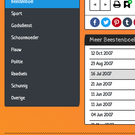
Beestenboel
08 Nov 2007
«
»
24 Oct 2007
Sport
Facebook
Twitter
Pintere
T
19 Oct 2007
Godsdienst
18 Oct 2007
Schoonmoeder
Meer Beestenboe
18 Oct 2007
Flauw
12 Oct 2007
Politie
23 Aug 2007
16 Jul 2007
Raadsels
21 Jun 2007
Schunnig
11 Jun 2007
Overige
11 Jun 2007
04 Jun 2007
21 May 2007