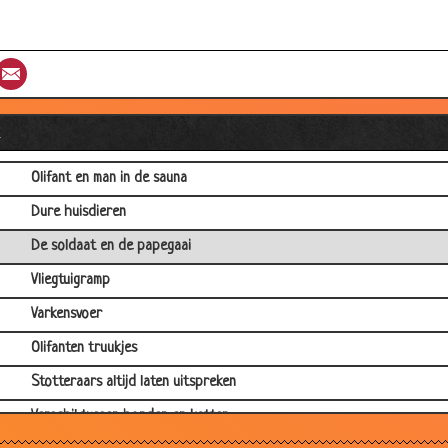
Onbeschofte papegaai
Worteltjestaart
st
umblr
Email
Meertalige papegaai
Oversteken
l
Parende katten
Olifant en man in de sauna
Dure huisdieren
De soldaat en de papegaai
Vliegtuigramp
Varkensvoer
Olifanten truukjes
Stotteraars altijd laten uitspreken
Verschil tussen honden en katten