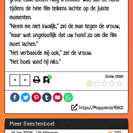
grote collie zitten. Nog vreemder was dat de hond
2008
tijdens de hele film telkens lachte op de juiste
05 Apr
Zo'n onschuldig hondje
3.73
momenten.
2008
"Neem me niet kwalijk," zei de man tegen de vrouw,
31 Mar
Stomme hond
3.73
"maar wat ongelooflijk dat uw hond zo om die film
2008
moet lachen."
15 Mar
Afgekeurd
2.93
"Het verbaasde mij ook," zei de vrouw.
2008
"Het boek vond hij niks."
25 Feb 2008
Depressie
2.73
25 Feb 2008
Lege eieren
3.24
Jouw stem:
«
»
25 Feb 2008
Dure papegaaien
3.32
Facebook
Twitter
Pinterest
Tumblr
Email
WhatsApp
11 Feb 2008
Papegaaitje kopen
3.75
04 Feb
Klein gevaarte
3.10
https://Moppen.nl/45821
2008
Meer Beestenboel
14 Jan 2008
Het varkentje
3.21