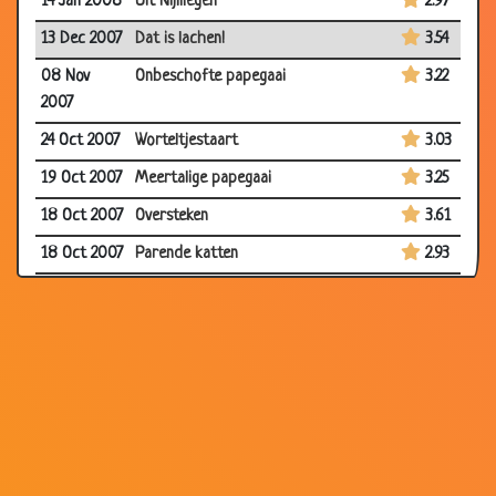
14 Jan 2008
Uit Nijmegen
2.97
13 Dec 2007
Dat is lachen!
3.54
08 Nov
Onbeschofte papegaai
3.22
2007
24 Oct 2007
Worteltjestaart
3.03
19 Oct 2007
Meertalige papegaai
3.25
18 Oct 2007
Oversteken
3.61
18 Oct 2007
Parende katten
2.93
12 Oct 2007
Olifant en man in de sauna
3.21
23 Aug 2007
Dure huisdieren
2.80
16 Jul 2007
De soldaat en de papegaai
2.89
21 Jun 2007
Vliegtuigramp
3.19
11 Jun 2007
Varkensvoer
3.47
11 Jun 2007
Olifanten truukjes
2.79