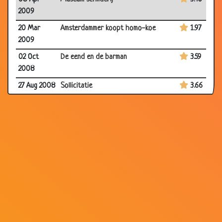
2009
20 Mar
Amsterdammer koopt homo-koe
1.97
2009
02 Oct
De eend en de barman
3.59
2008
27 Aug 2008
Sollicitatie
3.66
05 Jun
Renpaarden
3.44
2008
29 May
Twee vliegen
3.53
2008
28 Apr
Unieke jachthond
3.55
2008
28 Apr
IJsbeer
2.66
2008
05 Apr
Zo'n onschuldig hondje
3.73