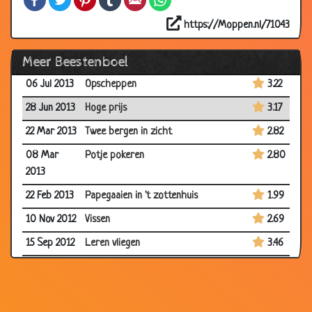
2013
https://Moppen.nl/71043
25 Oct 2013
Kangoeroes in de regen
2.41
Meer Beestenboel
29 Jul 2013
Kip bereiden
2.77
06 Jul 2013
Opscheppen
3.22
28 Jun 2013
Hoge prijs
3.17
22 Mar 2013
Twee bergen in zicht
2.82
08 Mar
Potje pokeren
2.80
2013
22 Feb 2013
Papegaaien in 't zottenhuis
1.99
10 Nov 2012
Vissen
2.69
15 Sep 2012
Leren vliegen
3.46
20 Jul 2012
Heb jij het al gehoord?
2.59
10 Jul 2012
Muis en olifant
2.87