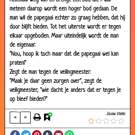
helemaal weg van en brengt een bod uit. Maar
19 Dec 2014
Honden scheiden
2.88
meteen daarop wordt een hoger bod gedaan. De
24 Oct 2014
Duiven kampioen
2.79
man wil de papegaai echter zo graag hebben, dat hij
24 Oct 2014
Nog nooit eerder gezien
3.04
door blijft bieden. Tot het uiterste wordt er tegen
11 Sep 2014
Niet laten afleiden
2.97
elkaar opgeboden. Maar uiteindelijk wordt de man
14 Aug 2014
Mannetjes- of vrouwtjesvissen
2.97
de eigenaar.
"Nou, hoop ik toch maar dat die papegaai wel kan
08 Jul 2014
John Woodhouse in de jungle
3.07
praten!"
28 May
Ontsnapte olifant
3.28
Zegt de man tegen de veilingmeester.
2014
"Maak je daar geen zorgen over", zegt de
05 Apr 2014
Hekel aan de kat
3.40
veiligmeester, "wie dacht je anders dat er tegen je
05 Apr 2014
Meezingen
2.95
op bleef bieden?"
28 Mar 2014
Pas op voor de hond
2.95
19 Mar 2014
De kat van het ministerie
2.93
Jouw stem:
«
»
12 Mar 2014
Pratende hond
3.56
Facebook
Twitter
Pinterest
Tumblr
Email
WhatsApp
08 Nov
Springen
3.12