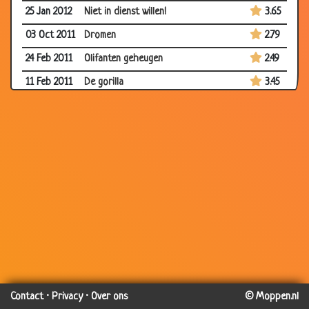
25 Jan 2012
Niet in dienst willen!
3.65
03 Oct 2011
Dromen
2.79
24 Feb 2011
Olifanten geheugen
2.49
11 Feb 2011
De gorilla
3.45
14 Jan 2011
Papagaai
3.34
06 Aug
Bergen in zicht
2.89
2010
28 Jul 2010
Stoere muizen
3.23
28 Jul 2010
Hoezo hoofdpijn?!
2.13
19 Jul 2010
Racepaard
2.55
29 Jun 2010
Poker
3.07
28 Apr 2010
Het moraal
3.26
28 Apr 2010
Flesopener
3.50
Contact
·
Privacy
·
Over ons
© Moppen.nl