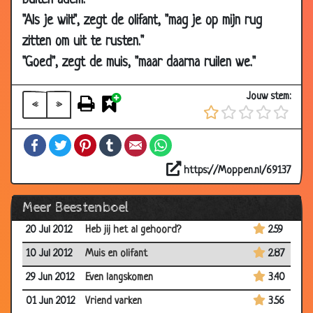
buiten adem.
"Als je wilt", zegt de olifant, "mag je op mijn rug
29 Jul 2013
Kip bereiden
2.77
zitten om uit te rusten."
06 Jul 2013
Opscheppen
3.22
"Goed", zegt de muis, "maar daarna ruilen we."
28 Jun 2013
Hoge prijs
3.17
22 Mar 2013
Twee bergen in zicht
2.82
Jouw stem:
«
»
08 Mar
Potje pokeren
2.80
2013
Facebook
Twitter
Pinterest
Tumblr
Email
WhatsApp
22 Feb 2013
Papegaaien in 't zottenhuis
1.99
https://Moppen.nl/69137
10 Nov 2012
Vissen
2.69
Meer Beestenboel
15 Sep 2012
Leren vliegen
3.46
20 Jul 2012
Heb jij het al gehoord?
2.59
10 Jul 2012
Muis en olifant
2.87
29 Jun 2012
Even langskomen
3.40
01 Jun 2012
Vriend varken
3.56