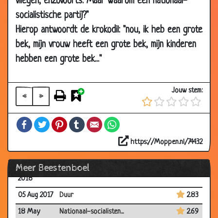
vliegen, enzovoorts. Maar waarom een nationaal-
10 May
Plat
2.92
socialistische partij?"
2018
Hierop antwoordt de krokodil: "nou, ik heb een grote
05 May
Tijger
2.74
bek, mijn vrouw heeft een grote bek, mijn kinderen
2018
hebben een grote bek..."
02 May
Torren
3.37
2018
18 Apr 2018
♫At the carwash♫
3.40
Jouw stem:
«
»
05 Apr 2018
De hond van John Travolta
2.83
Facebook
Twitter
Pinterest
Tumblr
Email
WhatsApp
28 Mar
Selfish
3.25
2018
https://Moppen.nl/74432
25 Mar 2018
RIP konijntje
3.08
Meer Beestenboel
20 Mar
Olifant?
3.10
2018
05 Aug 2017
Duur
2.83
18 May
Nationaal-socialisten...
2.69