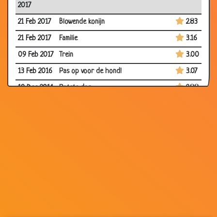
2017
21 Feb 2017
Blowende konijn
2.83
21 Feb 2017
Familie
3.16
09 Feb 2017
Trein
3.00
13 Feb 2016
Pas op voor de hond!
3.07
19 Dec 2014
Rotste dag
2.88
19 Dec 2014
Verkouden vlo
3.57
19 Dec 2014
Honden scheiden
2.88
24 Oct 2014
Duiven kampioen
2.79
24 Oct 2014
Nog nooit eerder gezien
3.04
11 Sep 2014
Niet laten afleiden
2.97
14 Aug 2014
Mannetjes- of vrouwtjesvissen
2.97
08 Jul 2014
John Woodhouse in de jungle
3.07