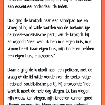
nationaal-socialistiche partij. Echter, er ontbreekt
14 Dec 2018
Shampoo?
2.81
een essentieel onderdeel: de leden.
12 Nov 2018
De vraag van 1 miljoen
2.96
10 Oct 2018
Parende honden
2.74
Dus ging de krokodil naar een schildpad toe en
13 Sep 2018
Is mijn hond al af?
2.95
vroeg of hij lid wilde worden van de toekomstige
07 Sep 2018
Worm
2.71
nationaal-socialistische partij van de krokodil. Hij
30 Aug
10 beste dieren grappen (Dylan
2.97
antwoordt: "nee, want ik heb mijn eigen huis, mijn
2018
Haegens)
vrouw heeft haar eigen huis, mijn kinderen hebben
29 Jul 2018
Paardenhaar
2.81
een eigen huis, enzovoorts."
27 Jul 2018
Hospita
2.81
06 Jul 2018
Eerste vlucht
3.11
Daarna ging de krokodil naar een pelikaan, met de
vraag of die lid wilde worden van de toekomstige
28 Jun 2018
Haai
2.86
nationaal-socialistische partij. Hij antwoordt: "nee,
26 Jun 2018
Kinderen
2.85
want ik moet de hele dag vliegen. Ik kan vliegen,
16 May
Chihuahua
2.93
mijn vrouw kan vliegen, mijn kinderen kunnen goed
2018