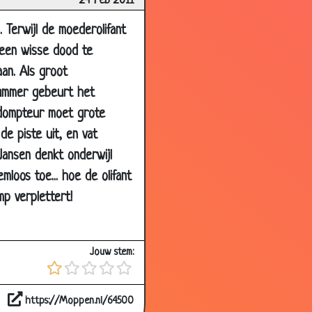
24 Feb 2011
3.56
. Terwijl de moederolifant
3.12
 een wisse dood te
2.41
aan. Als groot
2.77
-nummer gebeurt het
e dompteur moet grote
3.22
e piste uit, en vat
3.17
Jansen denkt onderwijl
2.82
mloos toe... hoe de olifant
2.80
p verplettert!
1.99
2.69
Jouw stem:
3.46
2.59
https://Moppen.nl/64500
2.87