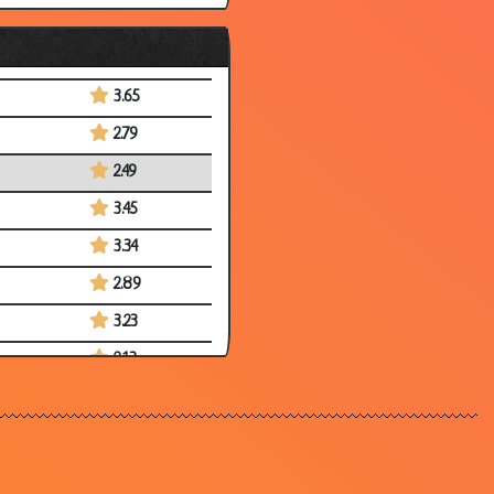
3.40
3.56
3.65
2.79
2.49
3.45
3.34
2.89
3.23
2.13
2.55
3.07
3.26