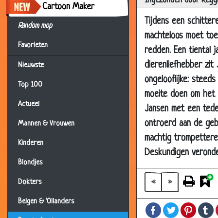
Ingezonden door Regg
Cartoon Maker
12 Mar 2014
Tijdens een schittere
Random mop
08 Nov 2013
machteloos moet toez
Favorieten
25 Oct 2013
redden. Een tiental 
29 Jul 2013
dierenliefhebber zit
Nieuwste
ongelooflijke: steed
06 Jul 2013
Top 100
moeite doen om het k
28 Jun 2013
Actueel
Jansen met een teder
22 Mar 2013
ontroerd aan de gebe
Mannen & Vrouwen
08 Mar 2013
machtig trompettere
Kinderen
22 Feb 2013
Deskundigen veronder
10 Nov 2012
Blondjes
15 Sep 2012
«
»
Dokters
20 Jul 2012
Belgen & 'Ollanders
Facebook
Twitter
Pintere
T
10 Jul 2012