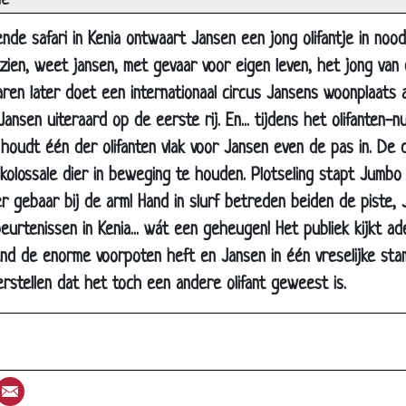
ie
Pratende hond
nde safari in Kenia ontwaart Jansen een jong olifantje in nood
Springen
ien, weet jansen, met gevaar voor eigen leven, het jong van
Kangoeroes in de regen
jaren later doet een internationaal circus Jansens woonplaats 
Kip bereiden
 Jansen uiteraard op de eerste rij. En... tijdens het olifanten
s houdt één der olifanten vlak voor Jansen even de pas in. D
Opscheppen
olossale dier in beweging te houden. Plotseling stapt Jumbo d
Hoge prijs
 gebaar bij de arm! Hand in slurf betreden beiden de piste, 
Twee bergen in zicht
urtenissen in Kenia... wát een geheugen! Het publiek kijkt ade
Potje pokeren
nd de enorme voorpoten heft en Jansen in één vreselijke stam
Papegaaien in 't zottenhuis
stellen dat het toch een andere olifant geweest is.
Vissen
Leren vliegen
Heb jij het al gehoord?
st
umblr
Email
Muis en olifant