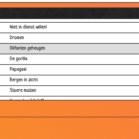
Even langskomen
l
Vriend varken
Niet in dienst willen!
Dromen
Olifanten geheugen
De gorilla
Papagaai
Bergen in zicht
Stoere muizen
Hoezo hoofdpijn?!
Racepaard
Poker
Het moraal