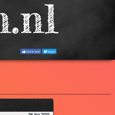
2.95
2.95
2.93
3.56
3.12
2.41
Vind ik leuk
Volgen
2.77
3.22
3.17
2.82
2.80
1.99
2.69