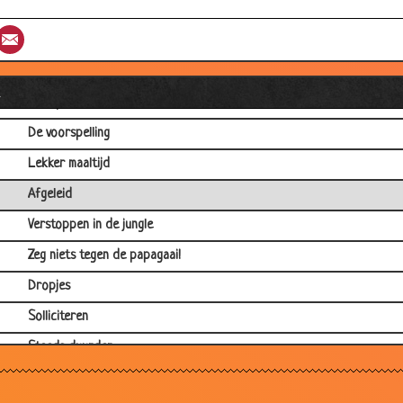
Racepaard
st
umblr
Email
Poker
Het moraal
l
Flesopener
De voorspelling
Lekker maaltijd
Afgeleid
Verstoppen in de jungle
Zeg niets tegen de papagaai!
Dropjes
Solliciteren
Steeds duurder
Betalen