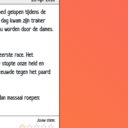
28 Apr 2010
3.46
oed gelopen tijdens de
2.59
n dag kwam zijn trainer
2.87
zou worden door de dames.
3.40
3.56
3.65
 eerste race. Het
0 stopte onze held en
2.79
reeuwde tegen het paard:
2.49
3.45
3.34
dan massaal roepen:
2.89
3.23
Jouw stem:
2.13