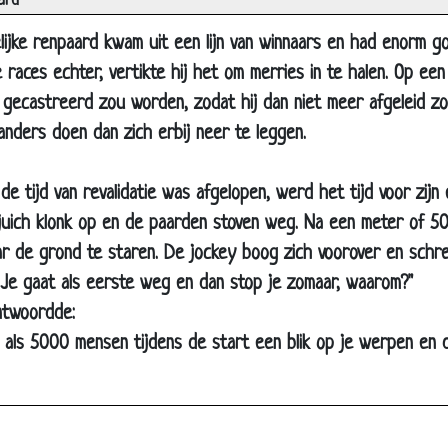
ard
Leren vliegen
ijke renpaard kwam uit een lijn van winnaars en had enorm g
Heb jij het al gehoord?
e races echter, vertikte hij het om merries in te halen. Op ee
Muis en olifant
j gecastreerd zou worden, zodat hij dan niet meer afgeleid 
Even langskomen
anders doen dan zich erbij neer te leggen.
Vriend varken
Niet in dienst willen!
de tijd van revalidatie was afgelopen, werd het tijd voor zijn
ejuich klonk op en de paarden stoven weg. Na een meter of 5
Dromen
ar de grond te staren. De jockey boog zich voorover en sch
Olifanten geheugen
? Je gaat als eerste weg en dan stop je zomaar, waarom?"
De gorilla
ntwoordde:
Papagaai
en als 5000 mensen tijdens de start een blik op je werpen en 
Bergen in zicht
Stoere muizen
Hoezo hoofdpijn?!