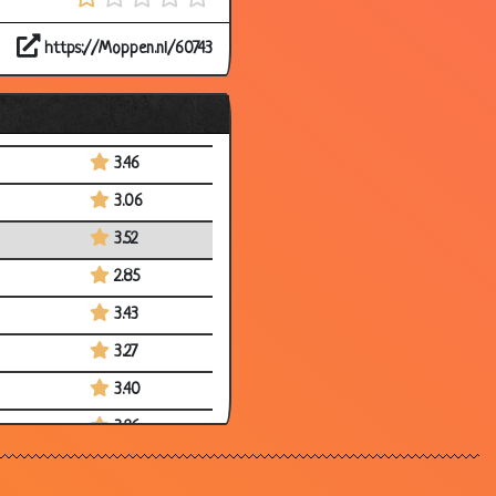
2.55
https://Moppen.nl/60743
3.07
3.26
3.50
3.46
3.06
3.52
2.85
3.43
3.27
3.40
3.26
2.67