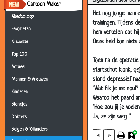
Ingezonden door Bern
Cartoon Maker
15 Sep 2012
Het nog jonge mannel
20 Jul 2012
Random mop
trainingen. Tijdens d
10 Jul 2012
Favorieten
hem vertellen dat hi
29 Jun 2012
Onze held kon niets 
Nieuwste
01 Jun 2012
Top 100
25 Jan 2012
Toen na de operatie 
Actueel
startschot klonk, g
03 Oct 2011
stond depressief na
Mannen & Vrouwen
24 Feb 2011
"Wat flik je me nou!
11 Feb 2011
Kinderen
Waarop het paard a
14 Jan 2011
Blondjes
"Hoe zou jij je voel
06 Aug 2010
Ja, ze zijn weg..."
Dokters
28 Jul 2010
Belgen & 'Ollanders
28 Jul 2010
«
»