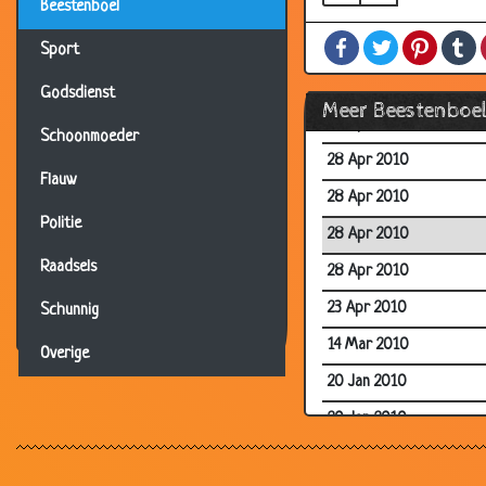
Beestenboel
19 Jul 2010
Facebook
Twitter
Pintere
T
29 Jun 2010
Sport
28 Apr 2010
Godsdienst
Meer Beestenboe
28 Apr 2010
Schoonmoeder
28 Apr 2010
Flauw
28 Apr 2010
Politie
28 Apr 2010
Raadsels
28 Apr 2010
23 Apr 2010
Schunnig
14 Mar 2010
Overige
20 Jan 2010
20 Jan 2010
20 Jan 2010