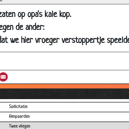
n
Geen volgende keer
aten op opa's kale kop.
Op vakantie
egen de ander:
Even langsvliegen
Kalf
dat we hier vroeger verstoppertje speeld
Aap
Nijlpaad
Jachthond
st
umblr
Email
Museum schilderij
Amsterdammer koopt homo-koe
l
De eend en de barman
Sollicitatie
Renpaarden
Twee vliegen