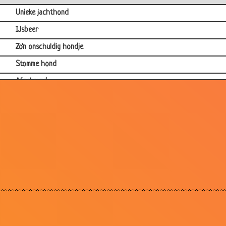
Unieke jachthond
IJsbeer
Zo'n onschuldig hondje
Stomme hond
Afgekeurd
Depressie
Lege eieren
Dure papegaaien
Papegaaitje kopen
Klein gevaarte
Het varkentje
Uit Nijmegen
Dat is lachen!