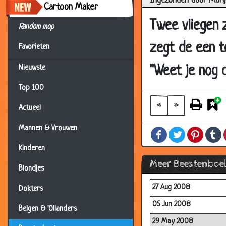
Ingezonden door Marij
Cartoon Maker
06 Jan 2010
Twee vliegen z
Random mop
03 Jan 2010
zegt de een t
Favorieten
09 Oct 2009
30 Jun 2009
"Weet je nog 
Nieuwste
28 May 2009
Top 100
17 May 2009
«
»
Actueel
27 Apr 2009
Mannen & Vrouwen
Facebook
Twitter
Pintere
T
08 Apr 2009
Kinderen
20 Mar 2009
Meer Beestenboe
Blondjes
02 Oct 2008
27 Aug 2008
Dokters
05 Jun 2008
Belgen & 'Ollanders
29 May 2008