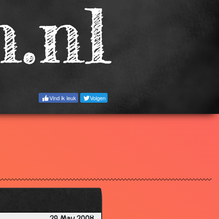
3.06
3.52
2.85
3.43
3.27
3.40
Vind ik leuk
Volgen
3.26
2.67
2.98
3.18
3.02
3.41
3.14
3.20